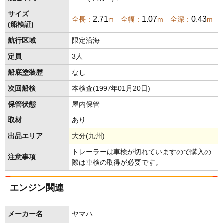
サイズ
2.71
1.07
0.43
全長：
m 全幅：
m 全深：
m
(船検証)
航行区域
限定沿海
定員
3人
船底塗装歴
なし
次回船検
本検査(1997年01月20日)
保管状態
屋内保管
取材
あり
出品エリア
大分(九州)
トレーラーは車検が切れていますので購入の
注意事項
際は車検の取得が必要です。
エンジン関連
メーカー名
ヤマハ