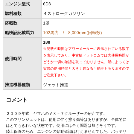
エンジン型式
6D3
燃料種類
４ストロークガソリン
搭載数
1基
船検証記載馬力
102馬力 / 8,000rpm(回転数)
188
※記載の時間はアワーメーターに表示されている数字
を表示しており、中古艇ドットコムでは実使用時間か
使用時間
どうか一切の確認を取っておりません。船によっては
実際の使用時間と大きく異なる可能性もありますので
ご注意下さい。
推進機器種類
ジェット推進
コメント
２００９年式 ヤマハのＶＸ－７クルーザーの紹介です。
このマリンジェットは、使用に伴う擦り傷等はありますが、全体的に
はとてもきれいな状態です。使用には全く問題は無さそうです。
陸上保管のため、エンジンの始動確認は行えませんでした。バッテリ