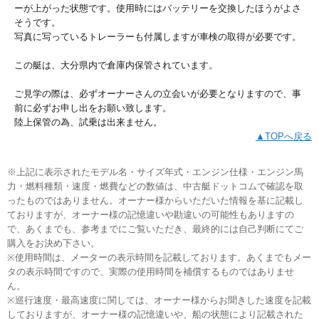
ーが上がった状態です。使用時にはバッテリーを交換したほうがよさ
そうです。
写真に写っているトレーラーも付属しますが車検の取得が必要です。
この艇は、大分県内で倉庫内保管されています。
ご見学の際は、必ずオーナーさんの立会いが必要となりますので、事
前に必ずお申し出をお願い致します。
陸上保管の為、試乗は出来ません。
▲TOPへ戻る
※上記に表示されたモデル名・サイズ年式・エンジン仕様・エンジン馬
力・燃料種類・速度・燃費などの数値は、中古艇ドットコムで確認を取
ったものではありません。オーナー様からいただいた情報を基に記載し
ておりますが、オーナー様の記憶違いや勘違いの可能性もありますの
で、あくまでも、参考までにご覧いただき、最終的には自己判断にてご
購入をお決め下さい。
※使用時間は、メーターの表示時間を記載しております。あくまでもメー
タの表示時間ですので、実際の使用時間を補償するものではありませ
ん。
※巡行速度・最高速度に関しては、オーナー様からお聞きした速度を記載
しておりますが、オーナー様の記憶違いや、船の状態により記載された