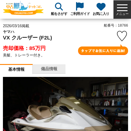
船をさがす
ご利用ガイド
お気に入り
メニュー
船番号：18766
2026/03/16掲載
ヤマハ
VX クルーザー (F2L)
売却価格：85
万円
美艇、トレーラー付き。
備品情報
基本情報