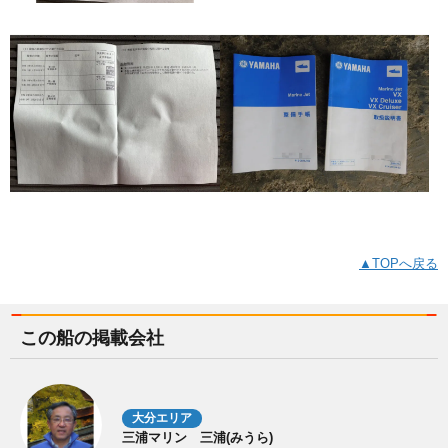
▲TOPへ戻る
この船の掲載会社
大分エリア
三浦マリン 三浦(みうら)