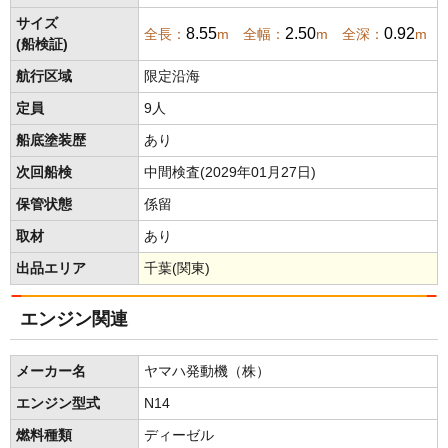
サイズ
8.55
2.50
0.92
全長：
m 全幅：
m 全深：
m
(船検証)
航行区域
限定沿海
定員
9人
船底塗装歴
あり
次回船検
中間検査(2029年01月27日)
保管状態
係留
取材
あり
出品エリア
千葉(関東)
エンジン関連
メーカー名
ヤマハ発動機（株）
エンジン型式
N14
燃料種類
ディーゼル