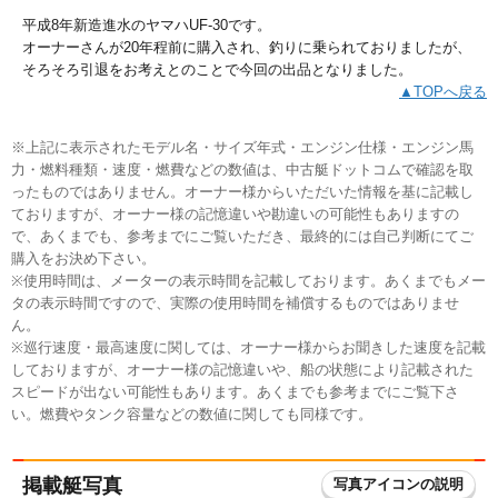
平成8年新造進水のヤマハUF-30です。
オーナーさんが20年程前に購入され、釣りに乗られておりましたが、
そろそろ引退をお考えとのことで今回の出品となりました。
▲TOPへ戻る
※上記に表示されたモデル名・サイズ年式・エンジン仕様・エンジン馬
力・燃料種類・速度・燃費などの数値は、中古艇ドットコムで確認を取
ったものではありません。オーナー様からいただいた情報を基に記載し
ておりますが、オーナー様の記憶違いや勘違いの可能性もありますの
で、あくまでも、参考までにご覧いただき、最終的には自己判断にてご
購入をお決め下さい。
※使用時間は、メーターの表示時間を記載しております。あくまでもメー
タの表示時間ですので、実際の使用時間を補償するものではありませ
ん。
※巡行速度・最高速度に関しては、オーナー様からお聞きした速度を記載
しておりますが、オーナー様の記憶違いや、船の状態により記載された
スピードが出ない可能性もあります。あくまでも参考までにご覧下さ
い。燃費やタンク容量などの数値に関しても同様です。
掲載艇写真
写真アイコンの説明