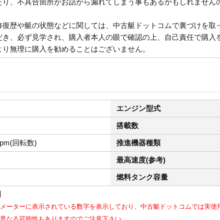
たり、不具合箇所がお話から漏れてしまう事もあるかもしれません
修復歴や艇の状態などに関しては、中古艇ドットコムで裏づけを取
だき、必ず見学され、購入者本人の眼で確認の上、自己責任で購入
より無理に購入を勧めることはございません。
エンジン型式
搭載数
rpm(回転数)
推進機器種類
最高速度(参考)
燃料タンク容量
明
メーターに表示されている数字を表示しており、中古艇ドットコムでは実使
異なる可能性もありますのでご注意下さい。