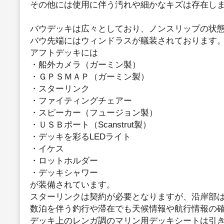
その他には使用に伴う汚れや細かなキズは存在し
バウデッキは広々としており、ノンスリップの状
バウ先端にはウィンドラスが艤装されております
アフトデッキには
・船外カメラ（ガーミン製）
・ＧＰＳＭＡＰ（ガーミン製）
・スターリンク
・ファイティングチェアー
・スピーカー（フュージョン製）
・ＵＳＢポート（Scanstrut製）
・デッキを彩るLEDライト
・イケス
・ロットホルダー
・デッキシャワー
が装備されています。
スターリンクは契約が必要となりますが、沿岸部
数泊を伴う釣行や滞在でも天候情報や航行情報の
デッキ上のレンガ調のマリン用デッキシートは引