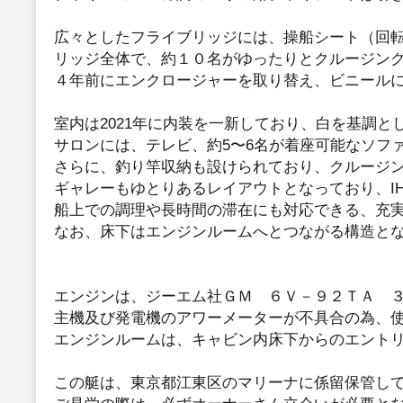
広々としたフライブリッジには、操船シート（回
リッジ全体で、約１０名がゆったりとクルージン
４年前にエンクロージャーを取り替え、ビニール
室内は2021年に内装を一新しており、白を基調
サロンには、テレビ、約5〜6名が着座可能なソファ
さらに、釣り竿収納も設けられており、クルージ
ギャレーもゆとりあるレイアウトとなっており、I
船上での調理や長時間の滞在にも対応できる、充
なお、床下はエンジンルームへとつながる構造と
エンジンは、ジーエム社ＧＭ ６Ｖ－９２ＴＡ ３
主機及び発電機のアワーメーターが不具合の為、
エンジンルームは、キャビン内床下からのエント
この艇は、東京都江東区のマリーナに係留保管し