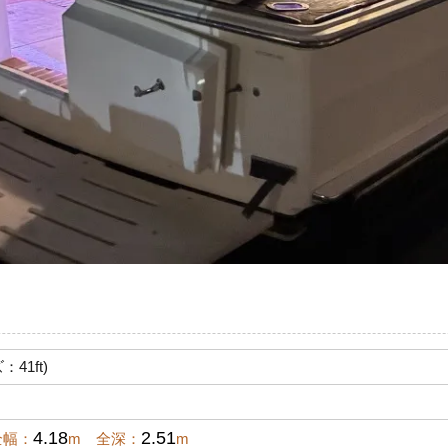
41ft)
4.18
2.51
全幅：
m 全深：
m