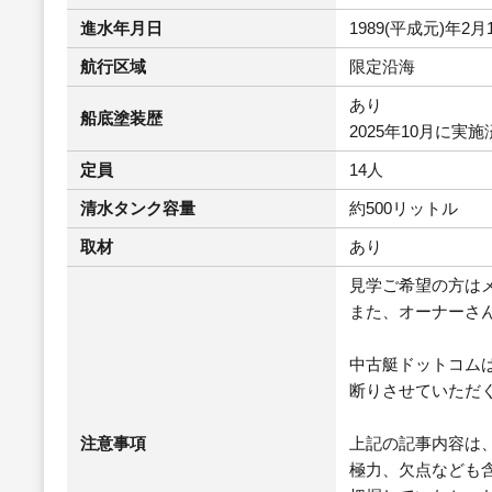
進水年月日
1989(平成元)年2月
航行区域
限定沿海
あり
船底塗装歴
2025年10月に実施
定員
14人
清水タンク容量
約500リットル
取材
あり
見学ご希望の方は
また、オーナーさ
中古艇ドットコム
断りさせていただ
注意事項
上記の記事内容は
極力、欠点なども