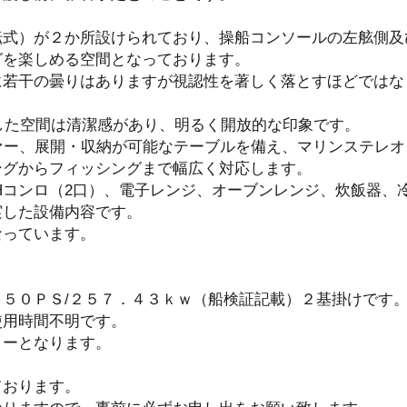
転式）が２か所設けられており、操船コンソールの左舷側及
グを楽しめる空間となっております。
に若干の曇りはありますが視認性を著しく落とすほどではな
とした空間は清潔感があり、明るく開放的な印象です。
ー、展開・収納が可能なテーブルを備え、マリンステレオ（
ングからフィッシングまで幅広く対応します。
Hコンロ（2口）、電子レンジ、オーブンレンジ、炊飯器、
実した設備内容です。
なっています。
５０ＰＳ/２５７．４３ｋｗ（船検証記載）２基掛けです
使用時間不明です。
リーとなります。
ております。