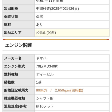
令和7年11月塗布
次回船検
中間検査(2029年02月26日)
保管状態
係留
取材
あり
出品エリア
和歌山(関西)
エンジン関連
メーカー名
ヤマハ
エンジン型式
70E(MD340K)
燃料種類
ディーゼル
搭載数
1基
船検証記載馬力
80馬力 / 2,650rpm(回転数)
推進機器種類
シャフト船
巡航速度(参考)
約10ノット