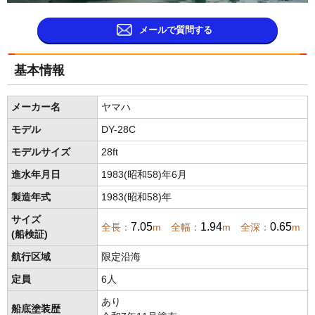
メールで質問する
基本情報
メーカー名
ヤマハ
モデル
DY-28C
モデルサイズ
28ft
進水年月日
1983(昭和58)年6月
製造年式
1983(昭和58)年
サイズ
7.05
1.94
0.65
全長：
m 全幅：
m 全深：
m
(船検証)
航行区域
限定沿海
定員
6人
あり
船底塗装歴