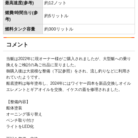
最高速度(参考)
約12ノット
燃費/時間当り(参
約5リットル
考)
燃料タンク容量
約300リットル
コメント
当艇は2022年に現オーナー様がご購入されましたが、大型艇への乗り
換えをご検討の為ご出品に至りました。
御購入後は大規模な整備（下記参照）をされ、流し釣りなどに利用さ
れていたようです。
船底塗料は毎年塗布し、2024年にはワイヤー四本を新品交換しオイル
エレメントとギアオイルを交換、イケスの蓋を修理されました。
【整備内容】
船体塗装
オーニング張り替え
ベンチ取り付け
ライトをLED化