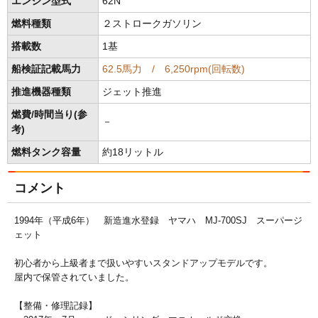
エンジン型式
62N
燃料種類
２ストロークガソリン
搭載数
1基
船検証記載馬力
62.5馬力 / 6,250rpm(回転数)
推進機器種類
ジェット推進
燃費/時間当り(参
－
考)
燃料タンク容量
約18リットル
コメント
1994年（平成6年） 新造進水登録 ヤマハ MJ-700SJ スーパージ
ェット
初心者から上級者まで扱いやすいスタンドアップモデルです。
屋内で保管されていました。
【整備・修理記録】