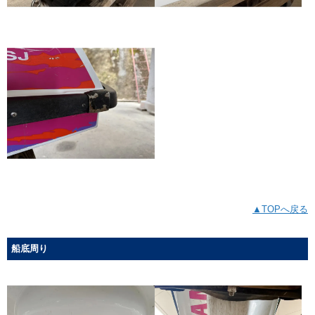
▲TOPへ戻る
船底周り