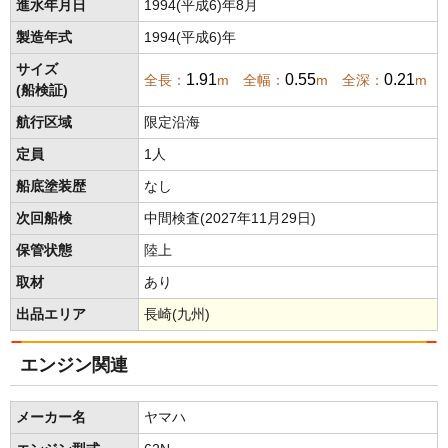
進水年月日
1994(平成6)年8月
製造年式
1994(平成6)年
サイズ
1.91
0.55
0.21
全長：
m 全幅：
m 全深：
m
(船検証)
航行区域
限定沿海
定員
1人
船底塗装歴
なし
次回船検
中間検査(2027年11月29日)
保管状態
陸上
取材
あり
出品エリア
長崎(九州)
エンジン関連
メーカー名
ヤマハ