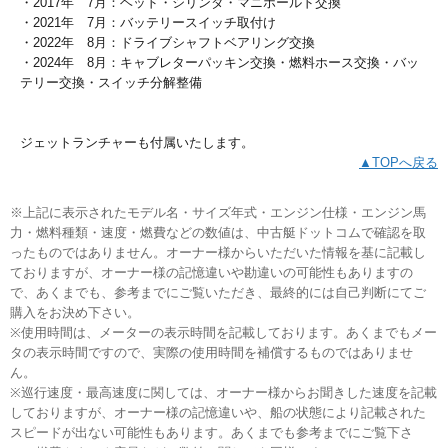
・2017年 7月：ヘッド・シリンダ・マニホールド交換
・2021年 7月：バッテリースイッチ取付け
・2022年 8月：ドライブシャフトベアリング交換
・2024年 8月：キャブレターパッキン交換・燃料ホース交換・バッ
テリー交換・スイッチ分解整備
ジェットランチャーも付属いたします。
▲TOPへ戻る
※上記に表示されたモデル名・サイズ年式・エンジン仕様・エンジン馬
力・燃料種類・速度・燃費などの数値は、中古艇ドットコムで確認を取
ったものではありません。オーナー様からいただいた情報を基に記載し
ておりますが、オーナー様の記憶違いや勘違いの可能性もありますの
で、あくまでも、参考までにご覧いただき、最終的には自己判断にてご
購入をお決め下さい。
※使用時間は、メーターの表示時間を記載しております。あくまでもメー
タの表示時間ですので、実際の使用時間を補償するものではありませ
ん。
※巡行速度・最高速度に関しては、オーナー様からお聞きした速度を記載
しておりますが、オーナー様の記憶違いや、船の状態により記載された
スピードが出ない可能性もあります。あくまでも参考までにご覧下さ