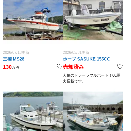
2026/07/13更新
2026/03/31更新
三菱 MS28
ホープ SASUKE 155CC
130
売却済み
万円
人気のトレーラブルボート！60馬
力搭載です。