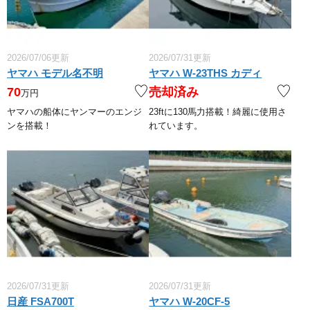
2026/07/06更新
2026/07/31更新
ヤマハ モデル名不明
ヤマハ W-23THS カディ
70
売却済み
万円
ヤマハの船体にヤンマーのエンジ
23ftに130馬力搭載！綺麗に使用さ
ンを搭載！
れています。
2026/07/31更新
2026/07/31更新
日産 FSA700T
ヤマハ W-20CF-5