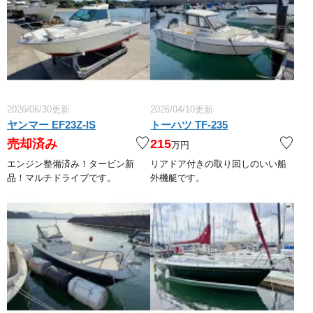
2026/06/30更新
2026/04/10更新
ヤンマー EF23Z-IS
トーハツ TF-235
売却済み
215
万円
エンジン整備済み！タービン新
リアドア付きの取り回しのいい船
品！マルチドライブです。
外機艇です。