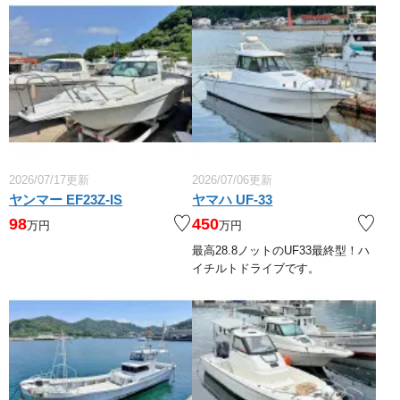
2026/07/17更新
2026/07/06更新
ヤンマー EF23Z-IS
ヤマハ UF-33
98
450
万円
万円
最高28.8ノットのUF33最終型！ハ
イチルトドライブです。