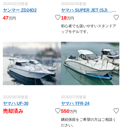
2026/02/10更新
2026/02/04更新
ヤンマー ZD24D2
ヤマハ SUPER JET (SJ) MJ-700SJ
47
18
万円
万円
初心者でも扱いやすいスタンドア
ップモデルです。
2026/06/30更新
2026/07/30更新
ヤマハ UF-30
ヤマハ YFR-24
売却済み
550
万円
継続係留をご希望の方はご相談く
ださい。