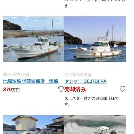
き！
2026/02/27更新
2026/07/31更新
地場造船 浦添造船所 漁船
ヤンマー DE37BFPA
370
売却済み
万円
スラスター付きの遊漁船仕様で
す。