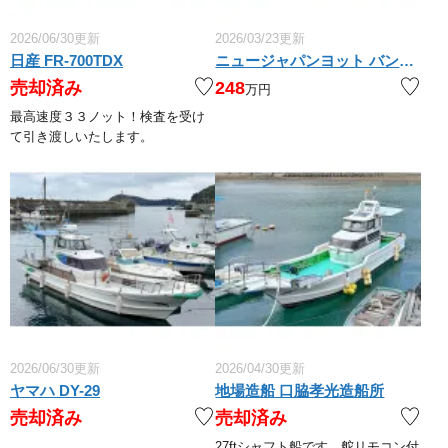
2026/06/30更新
2026/03/23更新
日産 FR-700TDX
ニュージャパンヨット バンドフェット
売却済み
248
万円
最高速度３３ノット！検査を受け
て引き渡しいたします。
2026/06/30更新
2026/04/30更新
ヤマハ DY-29
地場造船 口脇孝光造船所
売却済み
売却済み
27ftシャフト船です。舵リモコン付