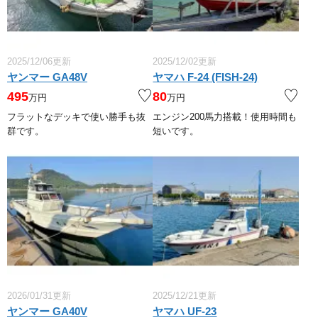
2025/12/06更新
2025/12/02更新
ヤンマー GA48V
ヤマハ F-24 (FISH-24)
495
80
万円
万円
フラットなデッキで使い勝手も抜
エンジン200馬力搭載！使用時間も
群です。
短いです。
2026/01/31更新
2025/12/21更新
ヤンマー GA40V
ヤマハ UF-23