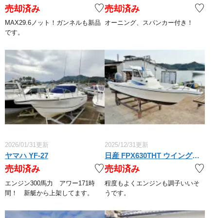
売却済み
売却済み
MAX29.6ノット！ガンネルも新品
オーニング、スパンカー付き！
です。
2026/01/31更新
2025/12/31更新
ヤマハ YF-27
日産 FPX630THT ウイングフィッシャー
売却済み
売却済み
エンジン300馬力 アワー171時
程度もよくエンジンも調子いいそ
間！ 新艇から上架してます。
うです。