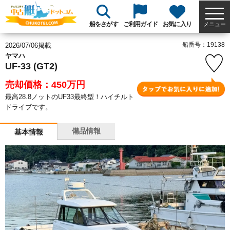
船をさがす
ご利用ガイド
お気に入り
メニュー
船番号：19138
2026/07/06掲載
ヤマハ
UF-33 (GT2)
売却価格：450
万円
最高28.8ノットのUF33最終型！ハイチルト
ドライブです。
備品情報
基本情報