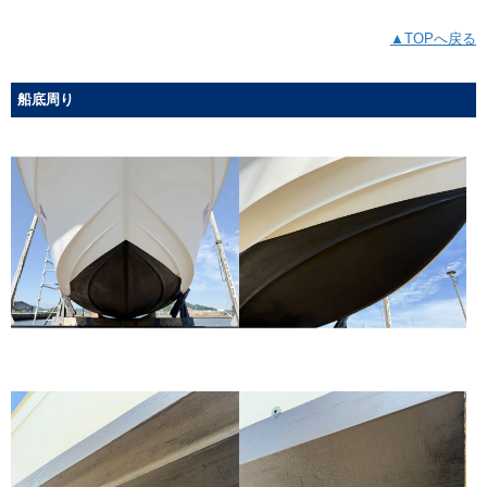
▲TOPへ戻る
船底周り