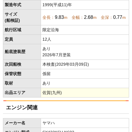
製造年式
1999(平成11)年
サイズ
9.83
2.68
0.77
全長：
m 全幅：
m 全深：
m
(船検証)
航行区域
限定沿海
定員
12人
あり
船底塗装歴
2026年7月塗装
次回船検
本検査(2029年03月09日)
保管状態
係留
取材
あり
出品エリア
佐賀(九州)
エンジン関連
メーカー名
ヤマハ