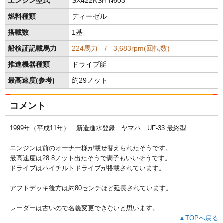
エンジン型式
SX422KSH N603
燃料種類
ディーゼル
搭載数
1基
船検証記載馬力
224馬力 / 3,683rpm(回転数)
推進機器種類
ドライブ艇
最高速度(参考)
約29ノット
コメント
1999年（平成11年） 新造進水登録 ヤマハ UF-33 最終型
エンジンは前のオーナー様が載せ替えられたそうです。
最高速度は28.8ノット出たそうで調子もいいそうです。
ドライブはハイチルトドライブが搭載されています。
アフトデッキ後方は約80センチほど延長されています。
レーダーは古いので名義変更できないと思います。
▲TOPへ戻る