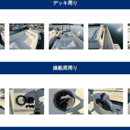
デッキ周り
操船席周り