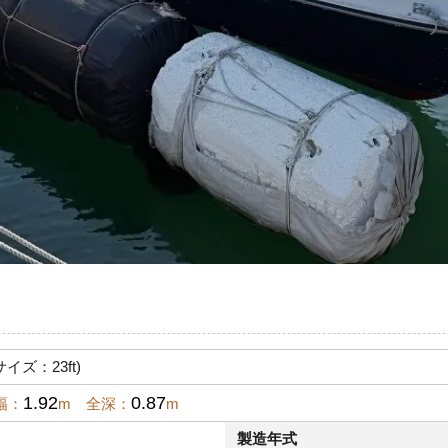
サイズ：23ft)
1.92
0.87
幅：
m 全深：
m
製造年式