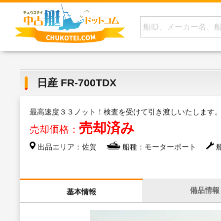
日産 FR-700TDX
最高速度３３ノット！検査を受けて引き渡しいたします
売却済み
売却価格：
出品エリア：佐賀
船種：モーターボート
船
備品情報
基本情報