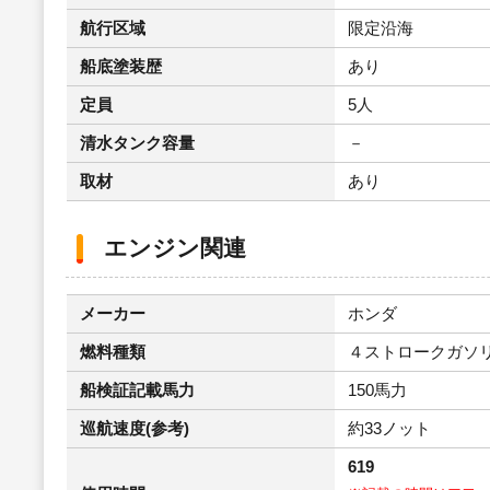
航行区域
限定沿海
船底塗装歴
あり
定員
5人
清水タンク容量
－
取材
あり
エンジン関連
メーカー
ホンダ
燃料種類
４ストロークガソ
船検証記載馬力
150馬力
巡航速度(参考)
約33ノット
619