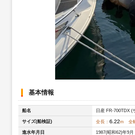
基本情報
船名
日産 FR-700TDX (
6.22
サイズ(船検証)
全長：
m 全
進水年月日
1987(昭和62)年9月