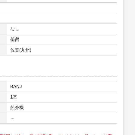
なし
係留
佐賀(九州)
BANJ
1基
船外機
－