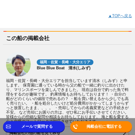
▲TOPへ戻る
この船の掲載会社
福岡・佐賀・長崎・大分エリア
Blue Blue Boat 清水(しみず)
福岡・佐賀・長崎・大分エリアを担当しています清水（しみず）と申
します。 保育園に通っている時から父の船で一緒に釣りに出かけた
り、マリンスポーツを楽しんできました。 現在は自分で釣った魚で料
理をするのが趣味です。 釣果情報もお待ちしております！ ・自分の
船がどのくらいの値段で売れるの？ ・船を買い替えるから少しでも高
く売りたい。 ・船を処分したいけど処分費用がかかってしまうからず
っと放置したまま、、、。 ・売却してからの名義変更などの手続きが
不安。 など売却にお困りの方は、ぜひ私にお手伝いさせてください。
皆様からの些細な疑問や相談をお待ちしております。 海と船を愛する
心と自慢のフットワークで対応させていただきます。
メールで質問する
掲載会社に電話する
掲載会社の他の船も見てみる