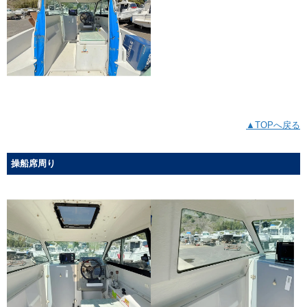
▲TOPへ戻る
操船席周り