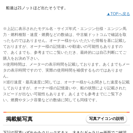
船速は21ノットほど出たそうです。
▲TOPへ戻る
※上記に表示されたモデル名・サイズ年式・エンジン仕様・エンジン馬
力・燃料種類・速度・燃費などの数値は、中古艇ドットコムで確認を取
ったものではありません。オーナー様からいただいた情報を基に記載し
ておりますが、オーナー様の記憶違いや勘違いの可能性もありますの
で、あくまでも、参考までにご覧いただき、最終的には自己判断にてご
購入をお決め下さい。
※使用時間は、メーターの表示時間を記載しております。あくまでもメー
タの表示時間ですので、実際の使用時間を補償するものではありませ
ん。
※巡行速度・最高速度に関しては、オーナー様からお聞きした速度を記載
しておりますが、オーナー様の記憶違いや、船の状態により記載された
スピードが出ない可能性もあります。あくまでも参考までにご覧下さ
い。燃費やタンク容量などの数値に関しても同様です。
掲載艇写真
写真アイコンの説明
下記の写真いずれかをクリックすると、大きなギャラリー画面でご確認