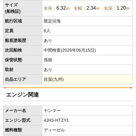
サイズ
6.32
2.34
1.20
全長：
m 全幅：
m 全深：
m
(船検証)
航行区域
限定沿海
定員
6人
船底塗装歴
あり
次回船検
中間検査(2026年06月15日)
保管状態
係留
取材
あり
出品エリア
佐賀(九州)
エンジン関連
メーカー名
ヤンマー
エンジン型式
4JH3-HTZY1
燃料種類
ディーゼル