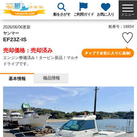
船をさがす
ご利用ガイド
お気に入り
メニュー
船番号：18854
2026/06/06更新
ヤンマー
EF23Z-IS
売却価格：売却済み
エンジン整備済み！タービン新品！マルチ
ドライブです。
備品情報
基本情報