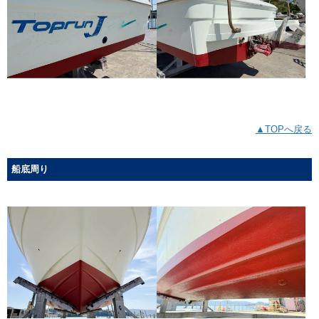
▲TOPへ戻る
船底周り