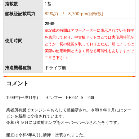
搭載数
1基
船検証記載馬力
82馬力 / 3,700rpm(回転数)
2949
※記載の時間はアワーメーターに表示されている数字
を表示しており、中古艇ドットコムでは実使用時間か
使用時間
どうか一切の確認を取っておりません。船によっては
実際の使用時間と大きく異なる可能性もありますので
ご注意下さい。
推進機器種類
ドライブ艇
コメント
1999年(平成11年) ヤンマー EF23Z-IS 23ft
業者所有艇でエンジンをおろして整備済され、令和８年２月にはター
ビンを新品に交換されています。
令和7年９月には噴射ポンプをオーバーホールされたそうです。
船底は令和8年4月に清掃・塗装されました。