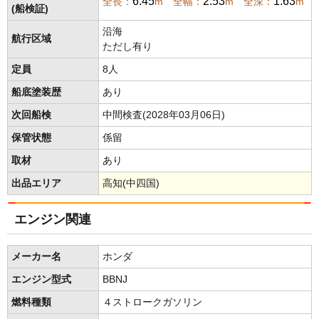
6.45
2.53
1.63
全長：
m 全幅：
m 全深：
m
(船検証)
沿海
航行区域
ただし有り
定員
8人
船底塗装歴
あり
次回船検
中間検査(2028年03月06日)
保管状態
係留
取材
あり
出品エリア
高知(中四国)
エンジン関連
メーカー名
ホンダ
エンジン型式
BBNJ
燃料種類
４ストロークガソリン