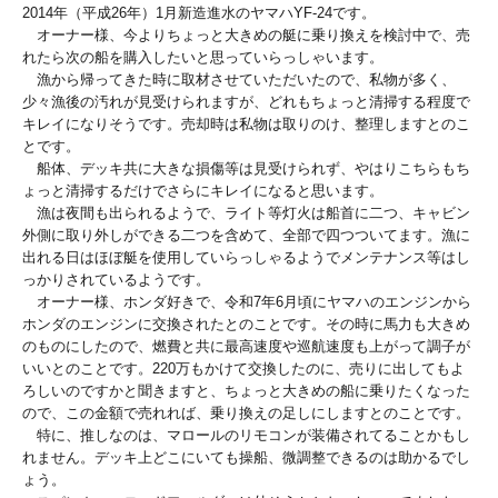
2014年（平成26年）1月新造進水のヤマハYF-24です。
オーナー様、今よりちょっと大きめの艇に乗り換えを検討中で、売
れたら次の船を購入したいと思っていらっしゃいます。
漁から帰ってきた時に取材させていただいたので、私物が多く、
少々漁後の汚れが見受けられますが、どれもちょっと清掃する程度で
キレイになりそうです。売却時は私物は取りのけ、整理しますとのこ
とです。
船体、デッキ共に大きな損傷等は見受けられず、やはりこちらもち
ょっと清掃するだけでさらにキレイになると思います。
漁は夜間も出られるようで、ライト等灯火は船首に二つ、キャビン
外側に取り外しができる二つを含めて、全部で四つついてます。漁に
出れる日はほぼ艇を使用していらっしゃるようでメンテナンス等はし
っかりされているようです。
オーナー様、ホンダ好きで、令和7年6月頃にヤマハのエンジンから
ホンダのエンジンに交換されたとのことです。その時に馬力も大きめ
のものにしたので、燃費と共に最高速度や巡航速度も上がって調子が
いいとのことです。220万もかけて交換したのに、売りに出してもよ
ろしいのですかと聞きますと、ちょっと大きめの船に乗りたくなった
ので、この金額で売れれば、乗り換えの足しにしますとのことです。
特に、推しなのは、マロールのリモコンが装備されてることかもし
れません。デッキ上どこにいても操船、微調整できるのは助かるでし
ょう。