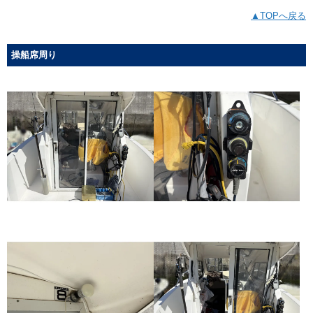
▲TOPへ戻る
操船席周り