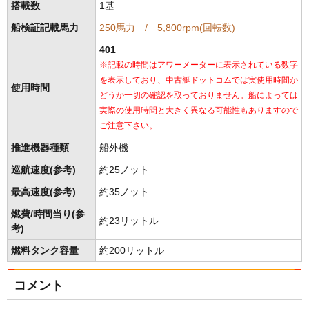
搭載数
1基
船検証記載馬力
250馬力 / 5,800rpm(回転数)
401
※記載の時間はアワーメーターに表示されている数字
を表示しており、中古艇ドットコムでは実使用時間か
使用時間
どうか一切の確認を取っておりません。船によっては
実際の使用時間と大きく異なる可能性もありますので
ご注意下さい。
推進機器種類
船外機
巡航速度(参考)
約25ノット
最高速度(参考)
約35ノット
燃費/時間当り(参
約23リットル
考)
燃料タンク容量
約200リットル
コメント