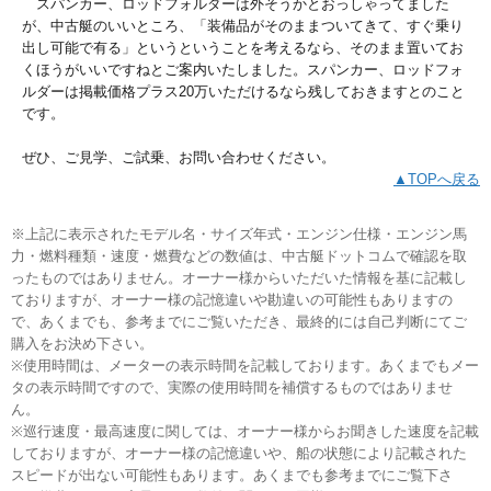
スパンカー、ロッドフォルダーは外そうかとおっしゃってました
が、中古艇のいいところ、「装備品がそのままついてきて、すぐ乗り
出し可能で有る」というということを考えるなら、そのまま置いてお
くほうがいいですねとご案内いたしました。スパンカー、ロッドフォ
ルダーは掲載価格プラス20万いただけるなら残しておきますとのこと
です。
ぜひ、ご見学、ご試乗、お問い合わせください。
▲TOPへ戻る
※上記に表示されたモデル名・サイズ年式・エンジン仕様・エンジン馬
力・燃料種類・速度・燃費などの数値は、中古艇ドットコムで確認を取
ったものではありません。オーナー様からいただいた情報を基に記載し
ておりますが、オーナー様の記憶違いや勘違いの可能性もありますの
で、あくまでも、参考までにご覧いただき、最終的には自己判断にてご
購入をお決め下さい。
※使用時間は、メーターの表示時間を記載しております。あくまでもメー
タの表示時間ですので、実際の使用時間を補償するものではありませ
ん。
※巡行速度・最高速度に関しては、オーナー様からお聞きした速度を記載
しておりますが、オーナー様の記憶違いや、船の状態により記載された
スピードが出ない可能性もあります。あくまでも参考までにご覧下さ