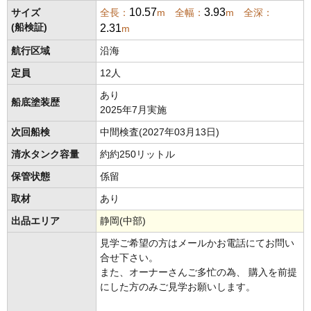
10.57
3.93
サイズ
全長：
m 全幅：
m 全深：
2.31
(船検証)
m
航行区域
沿海
定員
12人
あり
船底塗装歴
2025年7月実施
次回船検
中間検査(2027年03月13日)
清水タンク容量
約約250リットル
保管状態
係留
取材
あり
出品エリア
静岡(中部)
見学ご希望の方はメールかお電話にてお問い
合せ下さい。
また、オーナーさんご多忙の為、 購入を前提
にした方のみご見学お願いします。