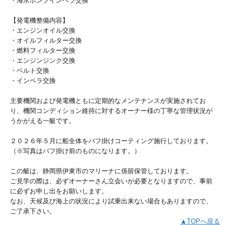
・海水ポンプインペラ交換
【発電機整備内容】
・エンジンオイル交換
・オイルフィルター交換
・燃料フィルター交換
・エンジンジンク交換
・ベルト交換
・インペラ交換
主要機関および発電機ともに定期的なメンテナンスが実施されてお
り、機関コンディション維持に対するオーナー様の丁寧な管理状況が
うかがえる一艇です。
２０２６年５月に船全体をバフ掛けコーティング施行しております。
（※写真はバフ掛け前のものになります。）
この艇は、静岡県伊東市のマリーナに係留保管しております。
ご見学の際は、必ずオーナーさん立会いが必要となりますので、事前
に必ずお申し出をお願いします。
なお、天候及び海上の状況により試乗出来ない場合もありますので、
ご了承下さい。
▲TOPへ戻る