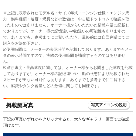
※上記に表示されたモデル名・サイズ年式・エンジン仕様・エンジン馬
力・燃料種類・速度・燃費などの数値は、中古艇ドットコムで確認を取
ったものではありません。オーナー様からいただいた情報を基に記載し
ておりますが、オーナー様の記憶違いや勘違いの可能性もありますの
で、あくまでも、参考までにご覧いただき、最終的には自己判断にてご
購入をお決め下さい。
※使用時間は、メーターの表示時間を記載しております。あくまでもメー
タの表示時間ですので、実際の使用時間を補償するものではありませ
ん。
※巡行速度・最高速度に関しては、オーナー様からお聞きした速度を記載
しておりますが、オーナー様の記憶違いや、船の状態により記載された
スピードが出ない可能性もあります。あくまでも参考までにご覧下さ
い。燃費やタンク容量などの数値に関しても同様です。
掲載艇写真
写真アイコンの説明
下記の写真いずれかをクリックすると、大きなギャラリー画面でご確認
頂けます。