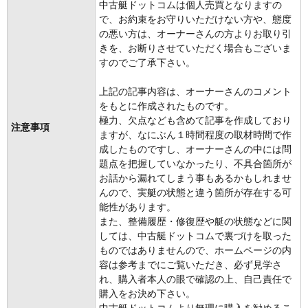
中古艇ドットコムは個人売買となりますの
で、お約束をお守りいただけない方や、態度
の悪い方は、オーナーさんの方よりお取り引
きを、お断りさせていただく場合もございま
すのでご了承下さい。
上記の記事内容は、オーナーさんのコメント
をもとに作成されたものです。
極力、欠点なども含めて記事を作成しており
注意事項
ますが、なにぶん１時間程度の取材時間で作
成したものですし、オーナーさんの中には問
題点を把握していなかったり、不具合箇所が
お話から漏れてしまう事もあるかもしれませ
んので、実艇の状態と違う箇所が存在する可
能性があります。
また、整備履歴・修復歴や艇の状態などに関
しては、中古艇ドットコムで裏づけを取った
ものではありませんので、ホームページの内
容は参考までにご覧いただき、必ず見学さ
れ、購入者本人の眼で確認の上、自己責任で
購入をお決め下さい。