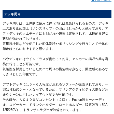
デッキ周り
デッキ周りは、全体的に使用に伴う汚れは見受けられるものの、デッキ
上の滑り止め加工（ノンスリップ）の凹凸はしっかりと残っており、ア
フトデッキの人工チークにも剥がれや破損は確認されず、比較的良好な
状態が保たれております。
専用洗浄剤などを使用した船体洗浄やポリッシングを行うことで全体の
印象はさらに向上すると思います。
バウデッキにはウインドラスが備わっており、アンカーの揚収作業を容
易に行うことが可能です。
収納型を採用しているためバウ周りの構造物が少なく、開放感のあるす
っきりとした印象です。
アフトデッキには５～６人程度が座れるソファーが設置されており、一
部は可動式シートとなっているため、マリンアクティビティの際など用
途やシーンに応じたレイアウト変更が可能です。
そのほか、ＡＣ１００Ⅴコンセント（２口）、Fusion製カーオーディ
オ、スピーカー、ドリンクホルダー、ロットホルダー、陸電装置（50A
125/250V）、トランサムラダーが装備されています。