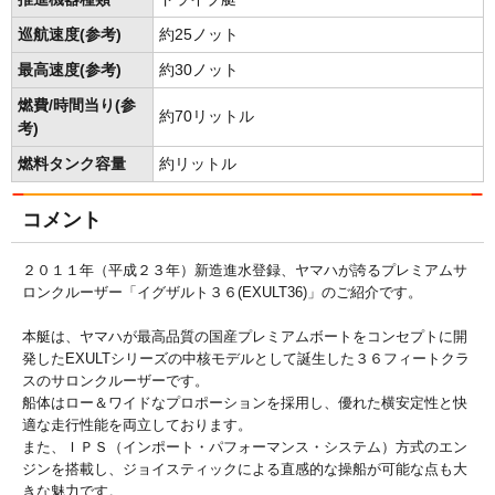
巡航速度(参考)
約25ノット
最高速度(参考)
約30ノット
燃費/時間当り(参
約70リットル
考)
燃料タンク容量
約リットル
コメント
２０１１年（平成２３年）新造進水登録、ヤマハが誇るプレミアムサ
ロンクルーザー「イグザルト３６(EXULT36)」のご紹介です。
本艇は、ヤマハが最高品質の国産プレミアムボートをコンセプトに開
発したEXULTシリーズの中核モデルとして誕生した３６フィートクラ
スのサロンクルーザーです。
船体はロー＆ワイドなプロポーションを採用し、優れた横安定性と快
適な走行性能を両立しております。
また、ＩＰＳ（インポート・パフォーマンス・システム）方式のエン
ジンを搭載し、ジョイスティックによる直感的な操船が可能な点も大
きな魅力です。