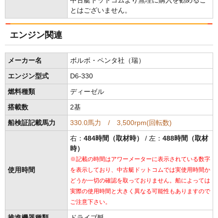
中古艇ドットコムより無理に購入を勧めるこ
とはございません。
エンジン関連
メーカー名
ボルボ・ペンタ社（瑞）
エンジン型式
D6-330
燃料種類
ディーゼル
搭載数
2基
船検証記載馬力
330.0馬力 / 3,500rpm(回転数)
右：
484時間（取材時）
/ 左：
488時間（取材
時）
※記載の時間はアワーメーターに表示されている数字
使用時間
を表示しており、中古艇ドットコムでは実使用時間か
どうか一切の確認を取っておりません。船によっては
実際の使用時間と大きく異なる可能性もありますので
ご注意下さい。
推進機器種類
ドライブ艇