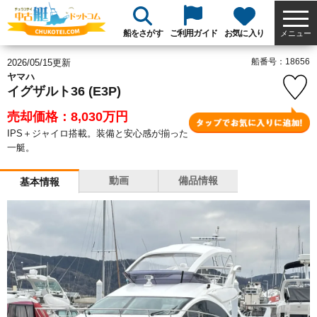
船をさがす
ご利用ガイド
お気に入り
メニュー
船番号：18656
2026/05/15更新
ヤマハ
イグザルト36 (E3P)
売却価格：8,030
万円
IPS＋ジャイロ搭載。装備と安心感が揃った
一艇。
動画
備品情報
基本情報