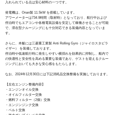
入れられている点は安心材料の一つです。
発電機は、Onan製 11.5kW を搭載しています。
アワーメーターは734.9時間（取材時）となっており、航行中および
停泊時でもエアコンや各種電装設備を安定して稼働させることが可能
で、滞在型クルージングにも十分対応できる装備内容となっていま
す。
さらに、本艇には三菱重工業製 Anti Rolling Gyro（ジャイロスタビラ
イザー） を装備しております。
停泊時や低速航行時に発生しやすい横揺れを効果的に抑制し、船内で
の快適性と安全性を高める重要な装備であり、ゲストを迎えるクルー
ジングにおいても大きな安心感をもたらします。
なお、2024年12月30日には下記消耗品交換整備を実施しております。
【左右エンジン整備内容】
・エンジンオイル交換
・オイルフィルター交換
・燃料フィルター（2個）交換
・エンジンジンク交換
・ベルト交換