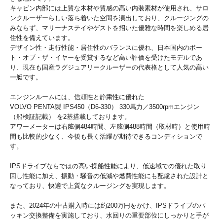
キャビン内部には上質な木材や質感の高い内装素材が使用され、サロ
ンクルーザーらしい落ち着いた空間を演出しており、クルージングの
みならず、マリーナステイやゲストを招いた優雅な時間を楽しめる居
住性を備えています。
デザイン性・走行性能・居住性のバランスに優れ、日本国内のボー
ト・オブ・ザ・イヤーを受賞するなど高い評価を受けたモデルであ
り、現在も国産ラグジュアリークルーザーの代表格として人気の高い
一艇です。
エンジンルームには、信頼性と静粛性に優れた
VOLVO PENTA製 IPS450（D6-330） 330馬力／3500rpmエンジン
（船検証記載） を2基搭載しております。
アワーメーターは右舷側484時間、左舷側488時間（取材時）と使用時
間も比較的少なく、今後も長く活躍が期待できるコンディションで
す。
IPSドライブならではの高い操船性能により、低速域での優れた取り
回し性能に加え、振動・騒音の低減や燃費性能にも配慮された設計と
なっており、快適で上質なクルージングを実現します。
また、2024年の中古購入時には約200万円をかけ、IPSドライブのパ
ッキン交換整備を実施しており、水回りの重要部位にしっかりと手が