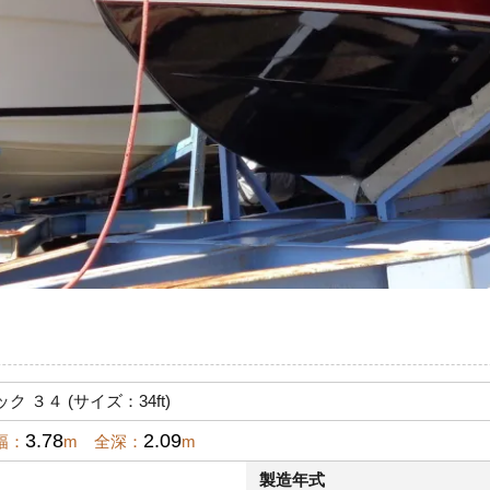
 ３４ (サイズ：34ft)
3.78
2.09
幅：
m 全深：
m
製造年式