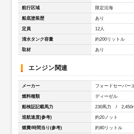
航行区域
限定沿海
船底塗装歴
あり
定員
12人
清水タンク容量
約200リットル
取材
あり
エンジン関連
メーカー
フォードセー
燃料種類
ディーゼル
船検証記載馬力
230馬力 / 2,450
巡航速度(参考)
約20ノット
燃費/時間当り(参考)
約80リットル