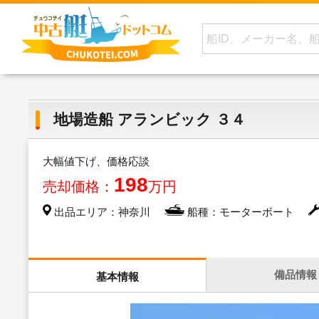
地場造船 アランビック ３４
大幅値下げ、価格応談
198
売却価格：
万円
出品エリア：神奈川
船種：モーターボート
備品情報
基本情報