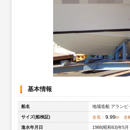
基本情報
船名
地場造船 アランビック
9.99
サイズ(船検証)
全長：
m 全
進水年月日
1988(昭和63)年5月