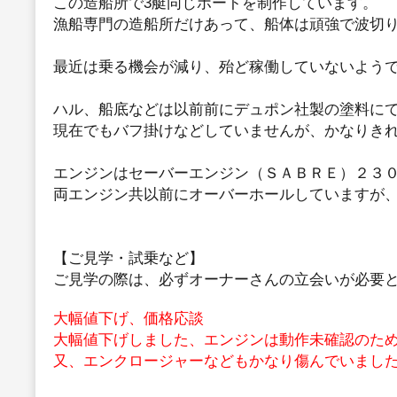
この造船所で3艇同じボートを制作しています。
漁船専門の造船所だけあって、船体は頑強で波切
最近は乗る機会が減り、殆ど稼働していないよう
ハル、船底などは以前前にデュポン社製の塗料に
現在でもバフ掛けなどしていませんが、かなりき
エンジンはセーバーエンジン（ＳＡＢＲＥ）２３０
両エンジン共以前にオーバーホールしていますが
【ご見学・試乗など】
ご見学の際は、必ずオーナーさんの立会いが必要
大幅値下げ、価格応談
大幅値下げしました、エンジンは動作未確認のた
又、エンクロージャーなどもかなり傷んでいまし