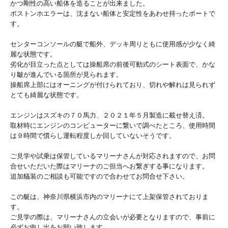
かつ剛性の高い船体を造ることが出来ました。
ボストンホエラーは、沈まない船体と安定性をあわせ持ったボートで
す。
センターコンソールの艇で船外、デッキ周りともに使用感が少なく綺
麗な状態です。
劣化が目立った点としては操船席の前後可動式のシート表面で、かな
り皺が進んでいる箇所が見られます。
操船席上部にはオーニングが付けられており、切れや解れは見られず
とても綺麗な状態です。
エンジンはスズキの７０馬力、２０２１年５月製造に載せ替え済。
取材時にエンジンのコンピューターに繋いで調べたところ、使用時間
は９時間で慣らし運転程度しか回していないそうです。
ご見学や試乗は保管しているマリーナさんが対応されますので、お問
合せいただいた際はマリーナのご担当へお繋ぎする事になります。
追加艤装のご相談も可能ですので合わせてお問合せ下さい。
この艇は、神奈川県横浜市内のマリーナにて上架保管されておりま
す。
ご見学の際は、マリーナさんの立会いが必要となりますので、事前に
必ずお申し出をお願い致します。