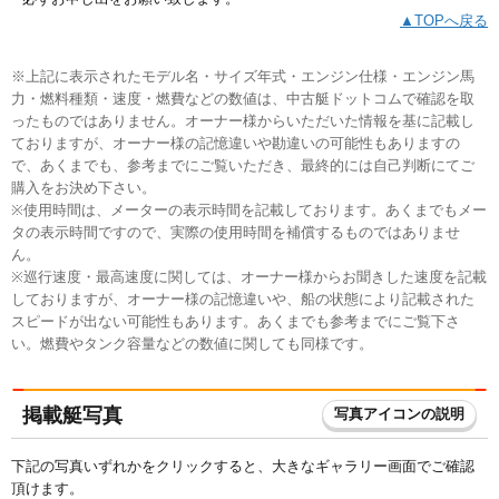
▲TOPへ戻る
※上記に表示されたモデル名・サイズ年式・エンジン仕様・エンジン馬
力・燃料種類・速度・燃費などの数値は、中古艇ドットコムで確認を取
ったものではありません。オーナー様からいただいた情報を基に記載し
ておりますが、オーナー様の記憶違いや勘違いの可能性もありますの
で、あくまでも、参考までにご覧いただき、最終的には自己判断にてご
購入をお決め下さい。
※使用時間は、メーターの表示時間を記載しております。あくまでもメー
タの表示時間ですので、実際の使用時間を補償するものではありませ
ん。
※巡行速度・最高速度に関しては、オーナー様からお聞きした速度を記載
しておりますが、オーナー様の記憶違いや、船の状態により記載された
スピードが出ない可能性もあります。あくまでも参考までにご覧下さ
い。燃費やタンク容量などの数値に関しても同様です。
掲載艇写真
写真アイコンの説明
下記の写真いずれかをクリックすると、大きなギャラリー画面でご確認
頂けます。