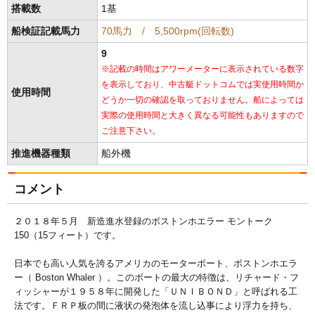
搭載数
1基
船検証記載馬力
70馬力 / 5,500rpm(回転数)
9
※記載の時間はアワーメーターに表示されている数字
を表示しており、中古艇ドットコムでは実使用時間か
使用時間
どうか一切の確認を取っておりません。船によっては
実際の使用時間と大きく異なる可能性もありますので
ご注意下さい。
推進機器種類
船外機
コメント
２０１８年５月 新造進水登録のボストンホエラー モントーク
150（15フィート）です。
日本でも高い人気を誇るアメリカのモーターボート、ボストンホエラ
ー（ Boston Whaler ）。このボートの最大の特徴は、リチャード・フ
ィッシャーが１９５８年に開発した「ＵＮＩＢＯＮＤ」と呼ばれる工
法です。ＦＲＰ板の間に液状の発泡体を流し込事により浮力を持ち、