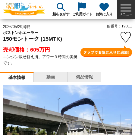
船をさがす
ご利用ガイド
お気に入り
メニュー
船番号：19011
2026/05/29掲載
ボストンホエーラー
150モントーク (15MTK)
売却価格：605
万円
エンジン載せ替え済。アワー９時間の美艇
です。
動画
備品情報
基本情報