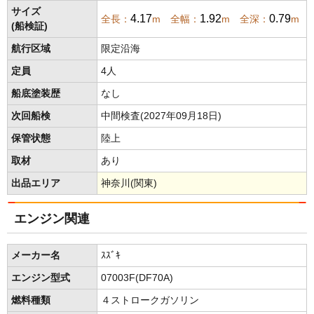
サイズ
4.17
1.92
0.79
全長：
m 全幅：
m 全深：
m
(船検証)
航行区域
限定沿海
定員
4人
船底塗装歴
なし
次回船検
中間検査(2027年09月18日)
保管状態
陸上
取材
あり
出品エリア
神奈川(関東)
エンジン関連
メーカー名
ｽｽﾞｷ
エンジン型式
07003F(DF70A)
燃料種類
４ストロークガソリン