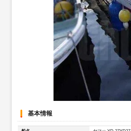
基本情報
船名
ヤマハ YD-27YD27