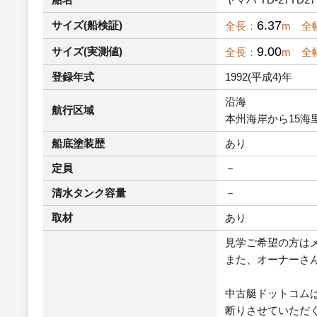
6.37
サイズ(船検証)
全長：
m 全
9.00
サイズ(実測値)
全長：
m 全
登録年式
1992(平成4)年
沿海
航行区域
本州海岸から15海
船底塗装歴
あり
定員
－
清水タンク容量
－
取材
あり
見学ご希望の方は
また、オーナーさ
中古艇ドットコム
断りさせていただ