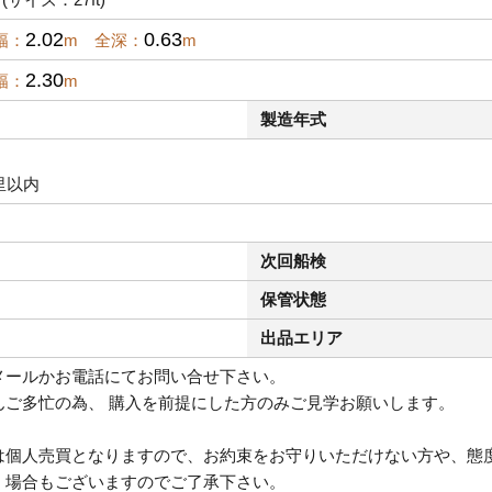
2.02
0.63
幅：
m 全深：
m
2.30
幅：
m
製造年式
里以内
次回船検
保管状態
出品エリア
メールかお電話にてお問い合せ下さい。
んご多忙の為、 購入を前提にした方のみご見学お願いします。
は個人売買となりますので、お約束をお守りいただけない方や、態
く場合もございますのでご了承下さい。