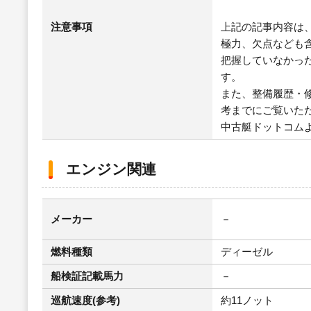
注意事項
上記の記事内容は
極力、欠点なども
把握していなかっ
す。
また、整備履歴・
考までにご覧いた
中古艇ドットコム
エンジン関連
メーカー
－
燃料種類
ディーゼル
船検証記載馬力
－
巡航速度(参考)
約11ノット