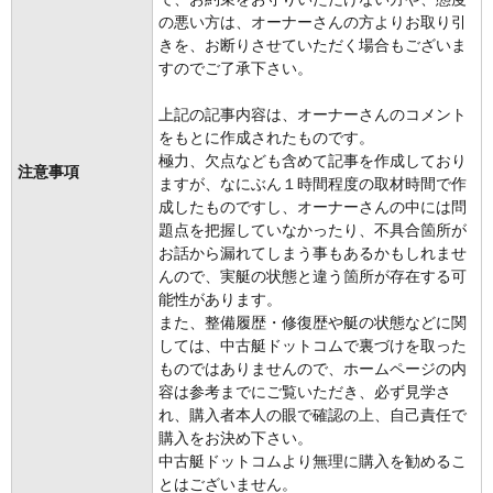
の悪い方は、オーナーさんの方よりお取り引
きを、お断りさせていただく場合もございま
すのでご了承下さい。
上記の記事内容は、オーナーさんのコメント
をもとに作成されたものです。
極力、欠点なども含めて記事を作成しており
注意事項
ますが、なにぶん１時間程度の取材時間で作
成したものですし、オーナーさんの中には問
題点を把握していなかったり、不具合箇所が
お話から漏れてしまう事もあるかもしれませ
んので、実艇の状態と違う箇所が存在する可
能性があります。
また、整備履歴・修復歴や艇の状態などに関
しては、中古艇ドットコムで裏づけを取った
ものではありませんので、ホームページの内
容は参考までにご覧いただき、必ず見学さ
れ、購入者本人の眼で確認の上、自己責任で
購入をお決め下さい。
中古艇ドットコムより無理に購入を勧めるこ
とはございません。