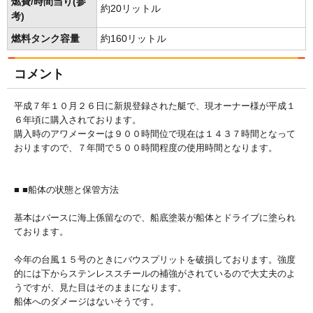
燃費/時間当り(参
約20リットル
考)
燃料タンク容量
約160リットル
コメント
平成７年１０月２６日に新規登録された艇で、現オーナー様が平成１
６年頃に購入されております。
購入時のアワメーターは９００時間位で現在は１４３７時間となって
おりますので、７年間で５００時間程度の使用時間となります。
■ ■船体の状態と保管方法
基本はバースに海上係留なので、船底塗装が船体とドライブに塗られ
ております。
今年の台風１５号のときにバウスプリットを破損しております。強度
的には下からステンレススチールの補強がされているので大丈夫のよ
うですが、見た目はそのままになります。
船体へのダメージはないそうです。