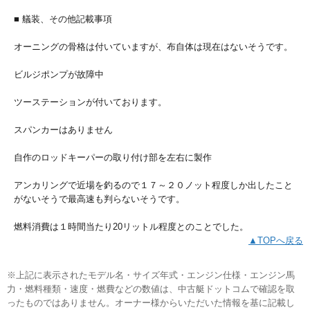
■ 艤装、その他記載事項
オーニングの骨格は付いていますが、布自体は現在はないそうです。
ビルジポンプが故障中
ツーステーションが付いております。
スパンカーはありません
自作のロッドキーパーの取り付け部を左右に製作
アンカリングで近場を釣るので１７～２０ノット程度しか出したこと
がないそうで最高速も判らないそうです。
燃料消費は１時間当たり20リットル程度とのことでした。
▲TOPへ戻る
※上記に表示されたモデル名・サイズ年式・エンジン仕様・エンジン馬
力・燃料種類・速度・燃費などの数値は、中古艇ドットコムで確認を取
ったものではありません。オーナー様からいただいた情報を基に記載し