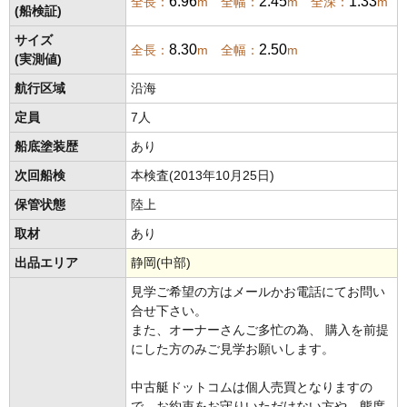
6.96
2.45
1.33
全長：
m 全幅：
m 全深：
m
(船検証)
サイズ
8.30
2.50
全長：
m 全幅：
m
(実測値)
航行区域
沿海
定員
7人
船底塗装歴
あり
次回船検
本検査(2013年10月25日)
保管状態
陸上
取材
あり
出品エリア
静岡(中部)
見学ご希望の方はメールかお電話にてお問い
合せ下さい。
また、オーナーさんご多忙の為、 購入を前提
にした方のみご見学お願いします。
中古艇ドットコムは個人売買となりますの
で、お約束をお守りいただけない方や、態度