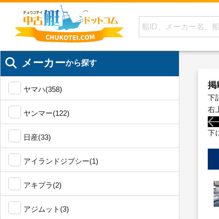
メーカー
から探す
掲
ヤマハ(358)
下
右
ヤンマー(122)
下
日産(33)
アイランドジプシー(1)
アキプラ(2)
アジムット(3)