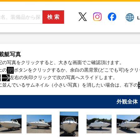
L
載艇写真
記の写真をクリックすると、大きな画面でご確認頂けます。
上の
ボタンをクリックするか、余白の黒背景(どこでも可)をク
左右の矢印クリックで次の写真へスライドします。
に並んでいるサムネイル（小さい写真）を消したい場合は、右下の
外観全体