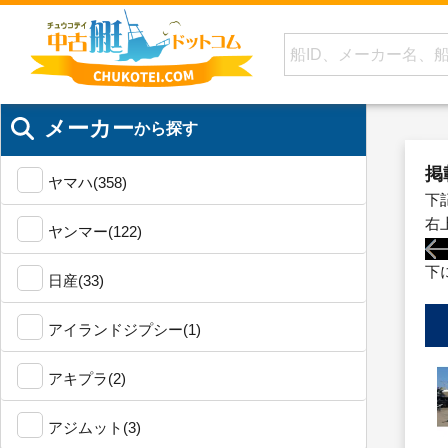
メーカー
から探す
掲
ヤマハ(358)
下
右
ヤンマー(122)
下
日産(33)
アイランドジプシー(1)
アキプラ(2)
アジムット(3)