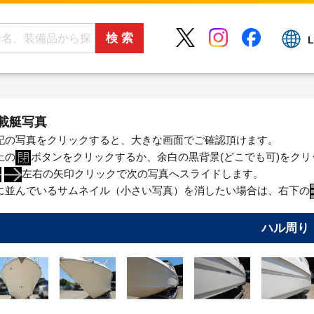
L
載艇写真
記の写真をクリックすると、大きな画面でご確認頂けます。
上の
ボタンをクリックするか、余白の黒背景(どこでも可)をク
左右の矢印クリックで次の写真へスライドします。
に並んでいるサムネイル（小さい写真）を消したい場合は、右下の
ハル周り