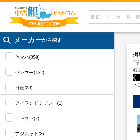
メーカー
から探す
掲
ヤマハ(358)
下
右
ヤンマー(122)
下
日産(33)
アイランドジプシー(1)
アキプラ(2)
アジムット(3)