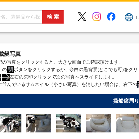
L
載艇写真
記の写真をクリックすると、大きな画面でご確認頂けます。
上の
ボタンをクリックするか、余白の黒背景(どこでも可)をク
左右の矢印クリックで次の写真へスライドします。
に並んでいるサムネイル（小さい写真）を消したい場合は、右下の
操船席周