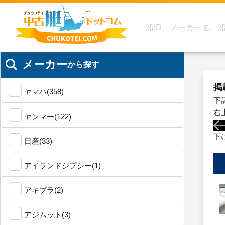
メーカー
から探す
掲
ヤマハ(358)
下
右
ヤンマー(122)
下
日産(33)
アイランドジプシー(1)
アキプラ(2)
アジムット(3)