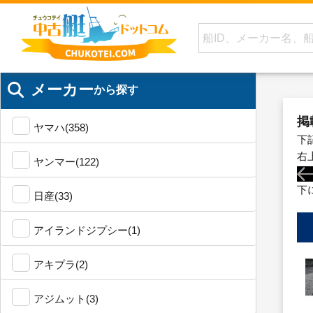
メーカー
から探す
掲
ヤマハ(358)
下
右
ヤンマー(122)
下
日産(33)
アイランドジプシー(1)
アキプラ(2)
アジムット(3)