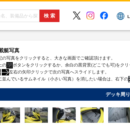
L
載艇写真
記の写真をクリックすると、大きな画面でご確認頂けます。
上の
ボタンをクリックするか、余白の黒背景(どこでも可)をク
左右の矢印クリックで次の写真へスライドします。
に並んでいるサムネイル（小さい写真）を消したい場合は、右下の
デッキ周