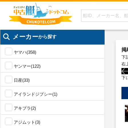
メーカー
から探す
掲
ヤマハ(358)
下
右
ヤンマー(122)
下
日産(33)
アイランドジプシー(1)
アキプラ(2)
アジムット(3)