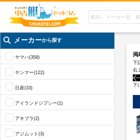
メーカー
から探す
掲
ヤマハ(358)
下
右
ヤンマー(122)
下
日産(33)
アイランドジプシー(1)
アキプラ(2)
アジムット(3)