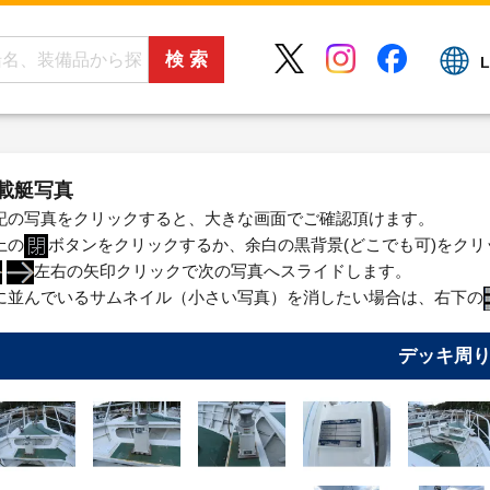
L
載艇写真
記の写真をクリックすると、大きな画面でご確認頂けます。
上の
ボタンをクリックするか、余白の黒背景(どこでも可)をク
左右の矢印クリックで次の写真へスライドします。
に並んでいるサムネイル（小さい写真）を消したい場合は、右下の
デッキ周