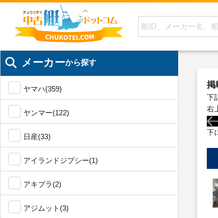
メーカー
から探す
掲
ヤマハ(359)
下
右
ヤンマー(122)
下
日産(33)
アイランドジプシー(1)
アキプラ(2)
アジムット(3)