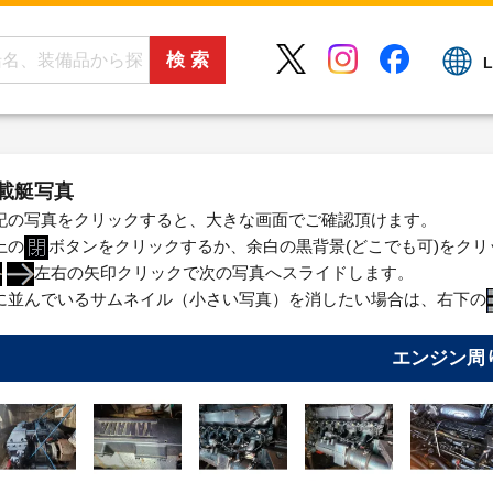
L
載艇写真
記の写真をクリックすると、大きな画面でご確認頂けます。
上の
ボタンをクリックするか、余白の黒背景(どこでも可)をク
左右の矢印クリックで次の写真へスライドします。
に並んでいるサムネイル（小さい写真）を消したい場合は、右下の
エンジン周