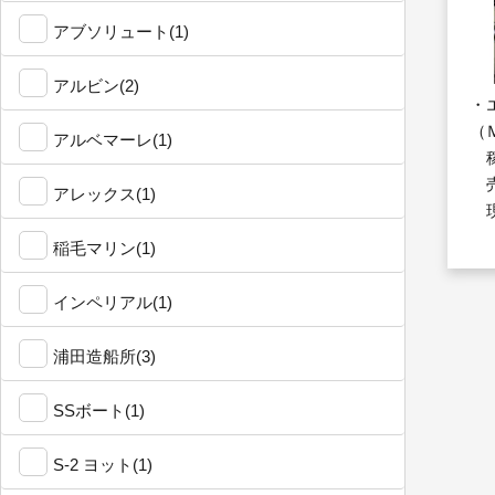
アブソリュート(1)
アルビン(2)
・
（
アルベマーレ(1)
稼
売
アレックス(1)
現
稲毛マリン(1)
インペリアル(1)
浦田造船所(3)
SSボート(1)
S-2 ヨット(1)