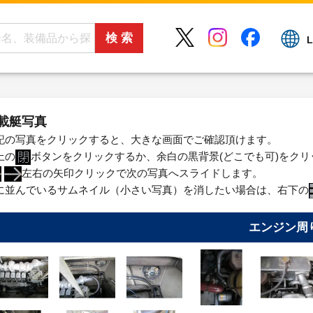
L
載艇写真
記の写真をクリックすると、大きな画面でご確認頂けます。
上の
ボタンをクリックするか、余白の黒背景(どこでも可)をク
左右の矢印クリックで次の写真へスライドします。
に並んでいるサムネイル（小さい写真）を消したい場合は、右下の
エンジン周