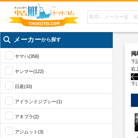
メーカー
から探す
掲
ヤマハ(358)
下
右
ヤンマー(122)
下
日産(33)
アイランドジプシー(1)
アキプラ(2)
アジムット(3)