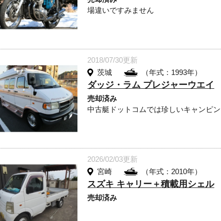
場違いですみません
2018/07/30更新
茨城
（年式：1993年）
ダッジ・ラム プレジャーウエイ
売却済み
中古艇ドットコムでは珍しいキャンピン
2026/02/03更新
宮崎
（年式：2010年）
スズキ キャリー＋積載用シェル
売却済み