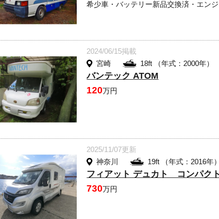
希少車・バッテリー新品交換済・エンジ
2024/06/15掲載
宮崎
18ft （年式：2000年）
バンテック ATOM
120
万円
2025/11/07更新
神奈川
19ft （年式：2016年
フィアット デュカト コンパク
730
万円