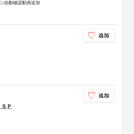
ン始動確認動画追加
）
トＳＰ