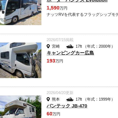
ボーダーバンクス Evolution
1,590
万円
ナッツRVを代表するフラッグシップモ
2026/07/15掲載
宮崎
17ft （年式：2000年）
キャンピングカー広島
193
万円
2026/04/20更新
熊本
17ft （年式：1999年）
バンテック JB-470
60
万円