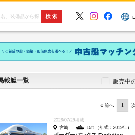
L
掲載艇一覧
販売中
« 前へ
1
次
2026/07/29掲載
宮崎
15ft （年式：2019年）