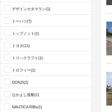
デザインカタマラン(1)
トーハツ(7)
トップノット(1)
トヨタ(11)
トリ―クラフト(1)
トロフィー(1)
DONZI(2)
なかよし造船(1)
NAUTICA RIBs(1)