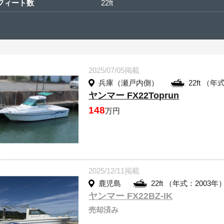
フィート数
22ft
2025/07/05掲載
兵庫（瀬戸内側）
22ft （年
ヤンマー FX22Toprun
148
万円
2025/12/11掲載
鹿児島
22ft （年式：2003年
ヤンマー FX22BZ-IK
売却済み