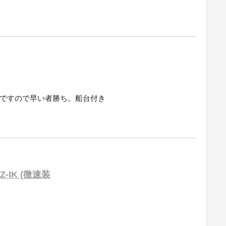
）
ですので早い者勝ち。船台付き
-IK (微速装