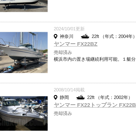
2024/10/01更新
神奈川
22ft （年式：2004年
ヤンマー FX22BZ
売却済み
横浜市内の置き場継続利用可能。１艇分
2008/10/14掲載
静岡
22ft （年式：2002年）
ヤンマー FX22トップラン FX22BZ
売却済み