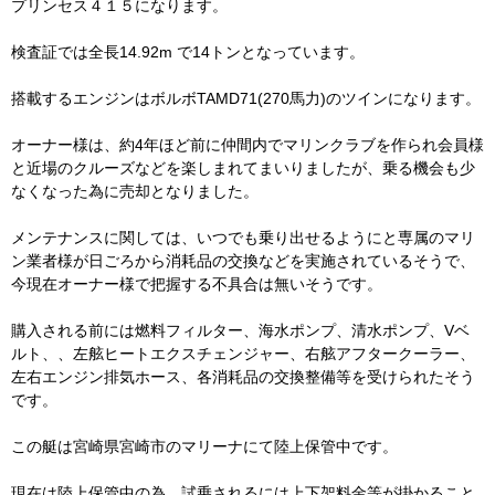
プリンセス４１５になります。
検査証では全長14.92m で14トンとなっています。
搭載するエンジンはボルボTAMD71(270馬力)のツインになります。
オーナー様は、約4年ほど前に仲間内でマリンクラブを作られ会員様
と近場のクルーズなどを楽しまれてまいりましたが、乗る機会も少
なくなった為に売却となりました。
メンテナンスに関しては、いつでも乗り出せるようにと専属のマリ
ン業者様が日ごろから消耗品の交換などを実施されているそうで、
今現在オーナー様で把握する不具合は無いそうです。
購入される前には燃料フィルター、海水ポンプ、清水ポンプ、Vベ
ルト、、左舷ヒートエクスチェンジャー、右舷アフタークーラー、
左右エンジン排気ホース、各消耗品の交換整備等を受けられたそう
です。
この艇は宮崎県宮崎市のマリーナにて陸上保管中です。
現在は陸上保管中の為、試乗されるには上下架料金等が掛かること