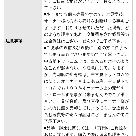
す。ご自身で納得がいくまで、見るようにし
て下さい。
■あくまでも個人売買ですので、ご見学後、
オーナー様の方から売却をお断りする事もご
ざいます。お断りさせていただいた場合、ど
のような理由であれ、交通費を含む経費等の
注意事項
返金保証はございませんのでご了承下さい。
■ご見学の直前及び直後に、別の方に決まっ
てしまう事もございますのでご了承下さい。
中古艇ドットコムでは、出来るだけそのよう
なことが起きないよう注意はしております
が、売却艇の所有権は、中古艇ドットコムで
はなく、オーナーさまにある為、中古艇ドッ
トコムでも１００％オーナーさまの売却をコ
ントロールする事が出来ませんのでご了承下
さい。 見学直前、及び直後にオーナー様が
別の方に船を売却してしまっても、交通費を
含む経費等の返金保証はございませんのでご
了承下さい。
■見学、試乗に関しては、１万円のご負担を
お願い致します。購入の際は返金処理をさせ