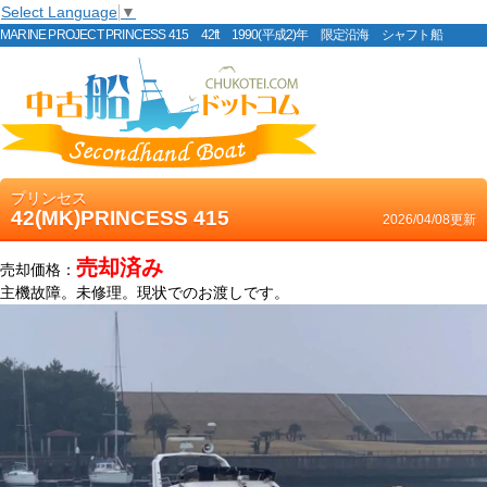
Select Language
▼
MARINE PROJECT PRINCESS 415 42ft 1990(平成2)年 限定沿海 シャフト船
プリンセス
42(MK)PRINCESS 415
2026/04/08更新
売却済み
売却価格：
主機故障。未修理。現状でのお渡しです。