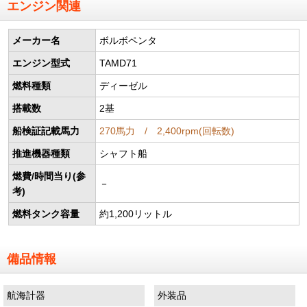
エンジン関連
メーカー名
ボルボペンタ
エンジン型式
TAMD71
燃料種類
ディーゼル
搭載数
2基
船検証記載馬力
270馬力 / 2,400rpm(回転数)
推進機器種類
シャフト船
燃費/時間当り(参
－
考)
燃料タンク容量
約1,200リットル
備品情報
航海計器
外装品