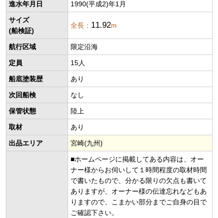
進水年月日
1990(平成2)年1月
サイズ
11.92
全長：
m
(船検証)
航行区域
限定沿海
定員
15人
船底塗装歴
あり
次回船検
なし
保管状態
陸上
取材
あり
出品エリア
宮崎(九州)
■ホームページに掲載してある内容は、オー
ナー様からお伺いして１時間程度の取材時間
で書いたもので、分かる限りの欠点も書いて
ありますが、オーナー様の伝達忘れなどもあ
りますので、こまかい部分までご自身の目で
ご確認下さい。