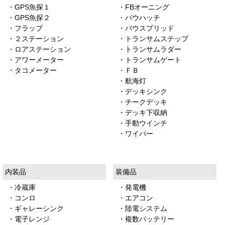
・GPS魚探１
・FBオーニング
・GPS魚探２
・バウハッチ
・フラップ
・バウスプリッド
・２ステーション
・トランサムステップ
・ロアステーション
・トランサムラダー
・アワーメーター
・トランサムゲート
・タコメーター
・ＦＢ
・航海灯
・デッキシンク
・チークデッキ
・デッキ下収納
・手動ウインチ
・ワイパー
内装品
装備品
・冷蔵庫
・発電機
・コンロ
・エアコン
・ギャレーシンク
・陸電システム
・電子レンジ
・複数バッテリー