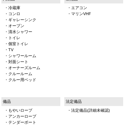
・冷蔵庫
・エアコン
・コンロ
・マリンVHF
・ギャレーシンク
・オーブン
・清水シャワー
・トイレ
・個室トイレ
・TV
・シャワールーム
・対面シート
・オーナーズルーム
・クルールーム
・クルー用ベッド
備品
法定備品
・もやいロープ
・法定備品(詳細未確認)
・アンカーロープ
・テンダーボート