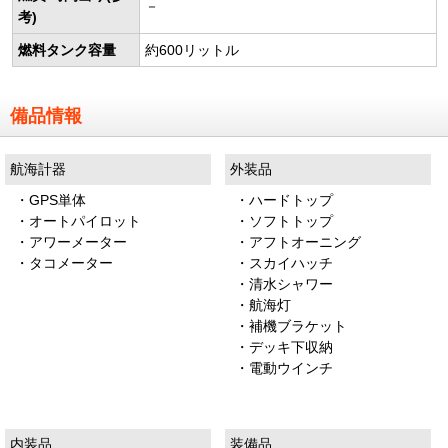
－
考)
燃料タンク容量
約600リットル
備品情報
航海計器
外装品
・GPS単体
・ハードトップ
・オートパイロット
・ソフトトップ
・アワーメーター
・アフトオーニング
・タコメーター
・スカイハッチ
・清水シャワー
・航海灯
・補機ブラケット
・デッキ下収納
・電動ウインチ
内装品
装備品