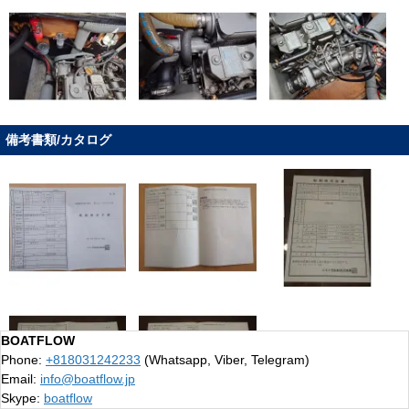
備考書類/カタログ
BOATFLOW
Phone:
+818031242233
(Whatsapp, Viber, Telegram)
Email:
info@boatflow.jp
Skype:
boatflow