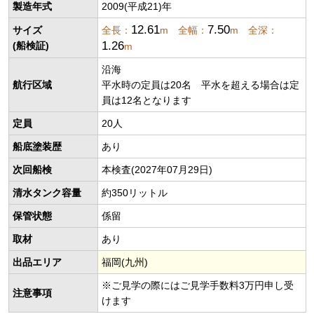
製造年式
2009(平成21)年
12.61
7.50
サイズ
全長：
m 全幅：
m 全深：
1.26
(船検証)
m
沿海
航行区域
平水時の定員は20名 平水を超える場合は定
員は12名となります
定員
20人
船底塗装歴
あり
次回船検
本検査(2027年07月29日)
清水タンク容量
約350リットル
保管状態
係留
取材
あり
出品エリア
福岡(九州)
※ご見学の際にはご見学手数料3万円申し受
注意事項
けます