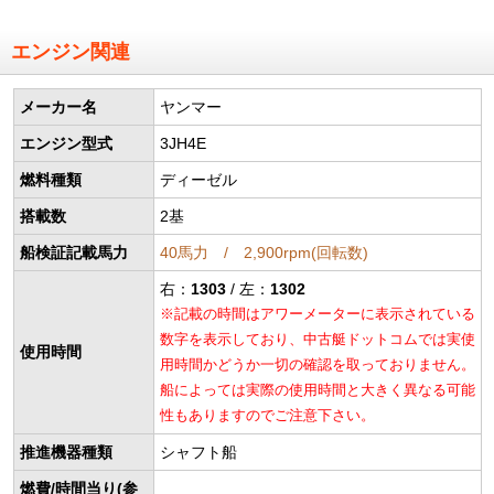
エンジン関連
メーカー名
ヤンマー
エンジン型式
3JH4E
燃料種類
ディーゼル
搭載数
2基
船検証記載馬力
40馬力 / 2,900rpm(回転数)
右：
1303
/ 左：
1302
※記載の時間はアワーメーターに表示されている
数字を表示しており、中古艇ドットコムでは実使
使用時間
用時間かどうか一切の確認を取っておりません。
船によっては実際の使用時間と大きく異なる可能
性もありますのでご注意下さい。
推進機器種類
シャフト船
燃費/時間当り(参