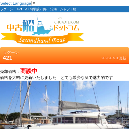
Select Language
▼
ラグーン 42ft 2009(平成21)年 沿海 シャフト船
ラグーン
421
2026/07/16更新
商談中
売却価格：
価格を大幅に更新いたしました とても希少な艇で魅力的です