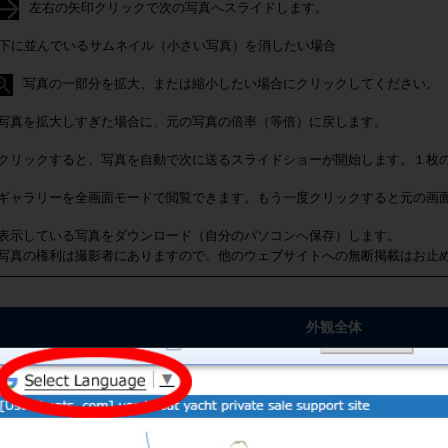
左右の矢印クリックで次の写真へスライドします。
下に並んでいるサムネイル（小さい写真）を消したい場合
写真の一部分を拡大、または縮小したい場合にクリックしてください。
写真を拡大しすぎた場合に、元の写真の倍率（等倍）に戻します。
クリックすると、写真を自動で次に送るスライドショーが開始します。１枚
ギャラリーを全画面モードで閲覧できます。もう一度クリックすると元の画
表示している写真をダウンロード（自分のパソコンへ保存）します。
写真の権利は撮影者にありますので、他のウェブサイトへの無断掲載はお止
外観全体
組み立てたこともありません。車輪は室内にて保管をされています。