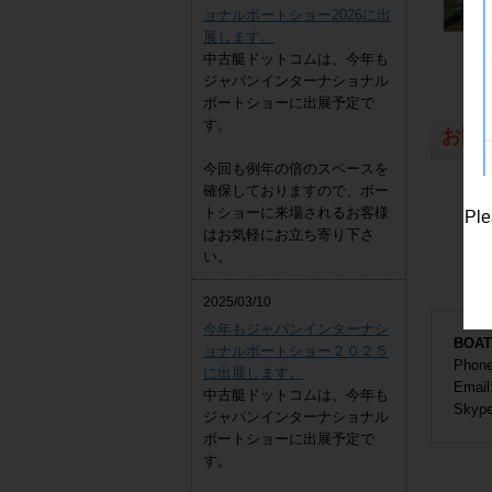
ョナルボートショー2026に出
展します。
中古艇ドットコムは、今年も
ジャパンインターナショナル
ボートショーに出展予定で
す。
お問
今回も例年の倍のスペースを
確保しておりますので、ボー
トショーに来場されるお客様
Ple
はお気軽にお立ち寄り下さ
い。
2025/03/10
今年もジャパンインターナシ
BOA
ョナルボートショー２０２５
Phon
に出展します。
Email
中古艇ドットコムは、今年も
Skyp
ジャパンインターナショナル
ボートショーに出展予定で
す。