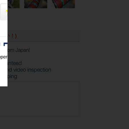
さい！)
pper