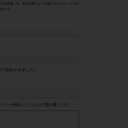
様の記憶違いや、船の状態により記載されたスピードが出
同様です。
所で制作されました。
ャラリー画面のアイコンは下図の通りです。
。