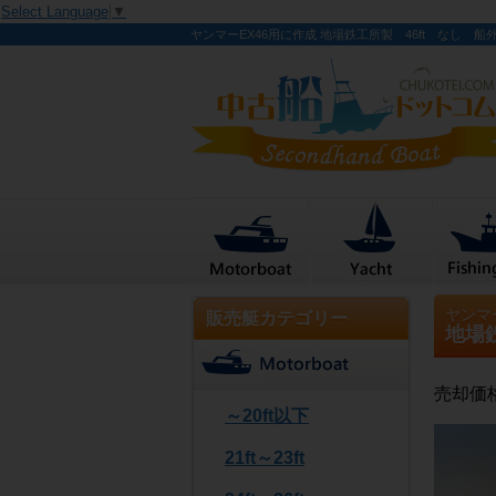
Select Language
▼
ヤンマーEX46用に作成 地場鉄工所製 46ft なし 船
ヤンマ
販売艇カテゴリー
地場
売却価
～20ft以下
21ft～23ft