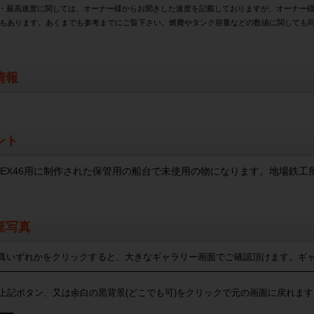
・最高速度に関しては、オーナー様からお聞きした速度を記載しておりますが、オーナー
もあります。あくまでも参考までにご覧下さい。燃費やタンク容量などの数値に関しても
情報
ント
EX46用に制作された保管用の船台で未使用の物になります。地場鉄工
艇写真
真いずれかをクリックすると、大きなギャラリー画面でご確認頂けます。ギ
上記ボタン、又は余白の黒背景(どこでも可)をクリックで元の画面に戻れます