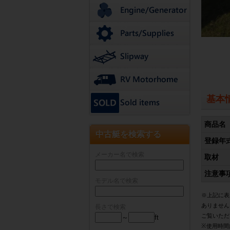
基本
商品名
中古艇を検索する
登録年
メーカー名で検索
取材
注意事
モデル名で検索
※上記に表
ありません
長さで検索
ご覧いただ
～
ft
※使用時間