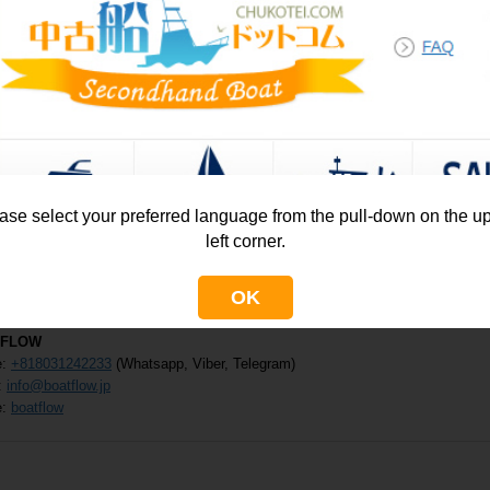
い合わせ先
(ご質問や見学のお申込は担当までご連絡くだ
ase select your preferred language from the pull-down on the u
left corner.
OK
TFLOW
e:
+818031242233
(Whatsapp, Viber, Telegram)
:
info@boatflow.jp
e:
boatflow