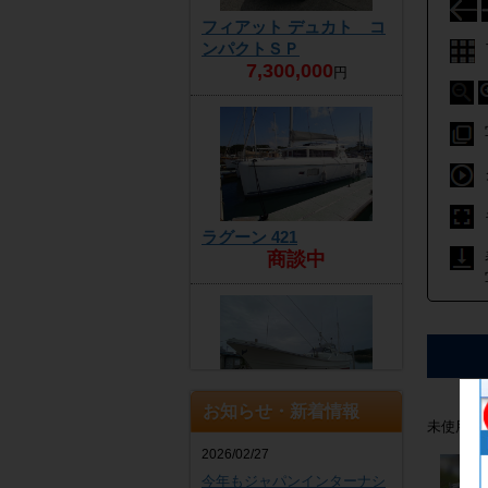
フィアット デュカト コ
ンパクトＳＰ
7,300,000
円
ラグーン 421
商談中
お知らせ・新着情報
ヤンマー DE30EZ
未使用で
4,300,000
円
2026/02/27
今年もジャパンインターナシ