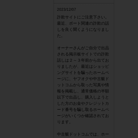
2023/12/07
詐欺サイトにご注意下さい。
最近、ボート関連の詐欺の話
しを良く聞くようになりまし
た。
オーナーさんがご自分で出品
される掲示板サイトでの詐欺
話しは２～３年前から出てお
りましたが、最近はショッピ
ングサイトを騙ったホームペ
ージに、ヤフオクや中古艇ド
ットコムから取った写真や情
報を掲載し、通常価格の半額
以下で出品し、購入しようと
した方のお金やクレジットカ
ード番号を騙し取るホームペ
ージがいくつか確認されてお
ります。
中古艇ドットコムでは、ホー