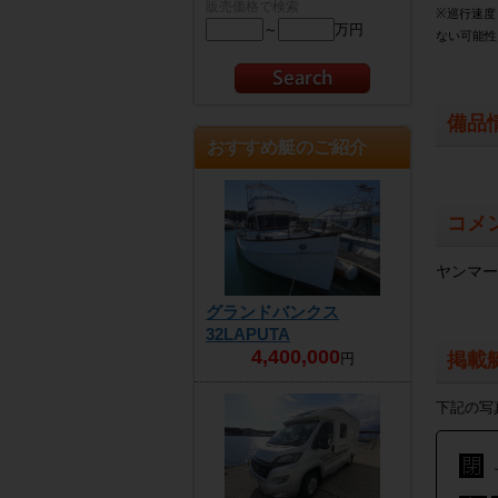
販売価格で検索
※巡行速度
～
万円
ない可能性
備品
おすすめ艇のご紹介
コメ
ヤンマー
グランドバンクス
32LAPUTA
4,400,000
掲載
円
下記の写