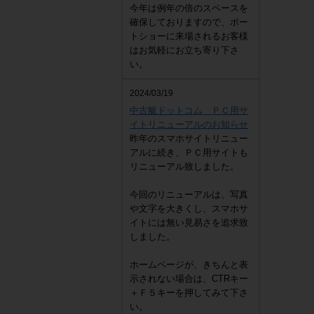
今年は例年の倍のスペースを
確保しておりますので、ボー
トショーに来場されるお客様
はお気軽にお立ち寄り下さ
い。
2024/03/19
中古艇ドットコム ＰＣ用サ
イトリニューアルのお知らせ
昨年のスマホサイトリニュー
アルに続き、ＰＣ用サイトも
リニューアル致しました。
今回のリニューアルは、写真
や文字を大きくし、スマホサ
イトには無い見易さを追求致
しました。
ホームページが、きちんと表
示されない場合は、CTRキー
＋Ｆ５キーを押してみて下さ
い。