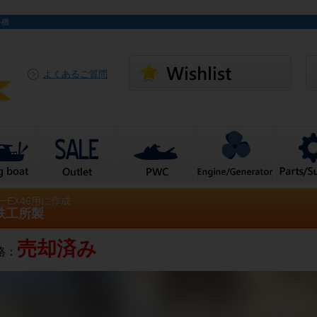
外機
よくあるご質問
ーEX46用に作成
鉄工所製
売却済み
格：