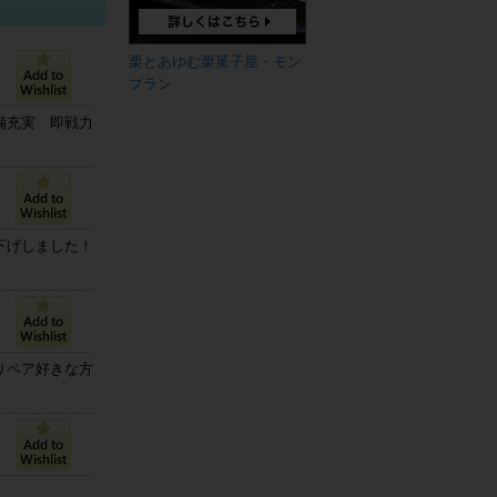
栗とあゆむ栗菓子屋・モン
ブラン
備充実 即戦力
下げしました！
リペア好きな方