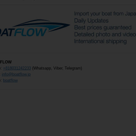
850,000
円
神奈川 24ft 年式：1996年
2026/08/03掲載
大阪 21ft 年式：2005年
2026/08/06更新
日産 FP730T
ヤマハ AG-21
商談中
価格応談、ウオークスルー・フィ
1,880,000
値
円
GPS魚探
ナカシマプロペ
超高速50ノットプ
プロペラ
福岡 38ft 年式：2019年
2026/08/03掲載
04S-F
ラ UF-29用
ロペラ
100
福井 26ft 年式：2006年
2026/08/06更新
ヤンマー EX38.FB
0,000
280,000
650,000
円
円
円
トヨタ ポーナム26L
TFLOW
45,000,000
円
e:
+818031242233
(Whatsapp, Viber, Telegram)
4,900,000
値
円
:
info@boatflow.jp
e:
boatflow
千葉 12ft 年式：2004年
2026/08/03掲載
千葉 25ft 年式：1987年
2026/08/06更新
キャドマリン CAD12
ヤマハ YDX-25
680,000
トレー
円
商談中
大幅値
用プロペラ
アウトリガーベー
ボルボ 290D/P 中
新品オー
神奈川 23ft 年式：2018年
2026/08/03掲載
広島 31ft 年式：1998年
2026/08/04更新
ス
古
ド遊漁船
0,000
ヤマハ FR-23アクティブセダン
円
ヤマハ SF-31
100,000
450,000
250
円
円
7,480,000
炎天下でもエアコン、ギンギンに効きま
円