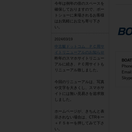
今年は例年の倍のスペースを
確保しておりますので、ボー
トショーに来場されるお客様
はお気軽にお立ち寄り下さ
い。
2024/03/19
ヤマハ
中古艇ドットコム ＰＣ用サ
YFHⅡ1
イトリニューアルのお知らせ
14
昨年のスマホサイトリニュー
BOA
アルに続き、ＰＣ用サイトも
Phon
リニューアル致しました。
Email
Skyp
今回のリニューアルは、写真
や文字を大きくし、スマホサ
イトには無い見易さを追求致
しました。
ホームページが、きちんと表
高速船
示されない場合は、CTRキー
40
＋Ｆ５キーを押してみて下さ
い。