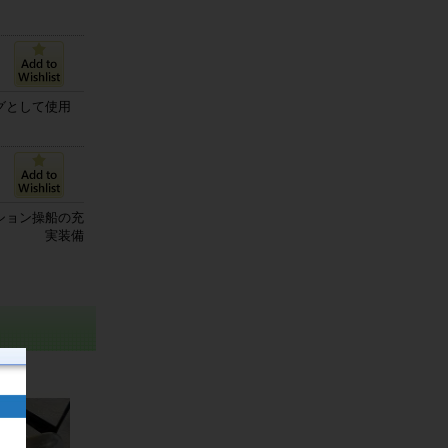
・フィッシング
グとして使用
ボート
人気のヤンマー
ション操船の充
艇
実装備