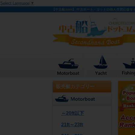
Select Language
▼
【中古船.com】 中古ボート・ヨットの個人売買応援サ
販売艇カテゴリー
～20ft以下
21ft～23ft