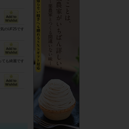
のUF25です
っても綺麗です