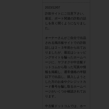
2023/12/07
詐欺サイトにご注意下さい。
最近、ボート関連の詐欺の話
しを良く聞くようになりまし
た。
オーナーさんがご自分で出品
【新品
される掲示板サイトでの詐欺
YAM
話しは２～３年前から出てお
F90CE
りましたが、最近はショッピ
1,3
ングサイトを騙ったホームペ
ージに、ヤフオクや中古艇ド
ットコムから取った写真や情
報を掲載し、通常価格の半額
以下で出品し、購入しようと
した方のお金やクレジットカ
ード番号を騙し取るホームペ
ージがいくつか確認されてお
ります。
中古艇ドットコムでは、ホー