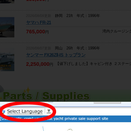
神奈川 14ft 年式：2019年
2026/08/06掲載
静岡 21ft 年式：1996年
2026/08/08更新
シュガーレイマリン ハンマーヘッド １４０
ヤマハ FR-21
商談中
ハイスピード・小型・浮沈・トレイラブル
765,000
湾内クルージン
円
茨城 30ft 年式：2006年
2026/08/06掲載
岡山 26ft 年式：1996年
2026/08/07更新
ヤンマー FZ30
ヤンマー FX26ZⅡ-IS トップラン
6,200,000
釣りに、遊漁船に、ウォークアラウンド 
円
2,250,000
【値下げしました】キャビン付き ２ステー
円
福岡 20ft 年式：1997年
2026/08/05掲載
兵庫（瀬戸内側） 40ft 年式：1992年
2026/08/07更新
ヤマハ FW-20
ヤンマー GA40
470,000
円
2,400,000
円
長崎 40ft 年式：1992年
2026/08/05掲載
神奈川 35ft 年式：2015年
2026/08/07更新
地場造船 堤造船所
カボ 35
6,000,000
円
20,200,000
円