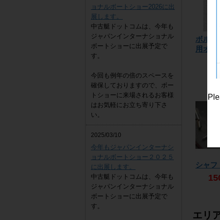
ョナルボートショー2026に出
展します。
中古艇ドットコムは、今年も
ジャパンインターナショナル
ボルボ
ボートショーに出展予定で
用オル
す。
39
今回も例年の倍のスペースを
確保しておりますので、ボー
トショーに来場されるお客様
Ple
はお気軽にお立ち寄り下さ
い。
2025/03/10
今年もジャパンインターナシ
ョナルボートショー２０２５
シャフ
に出展します。
中古艇ドットコムは、今年も
15
ジャパンインターナショナル
ボートショーに出展予定で
す。
エリ