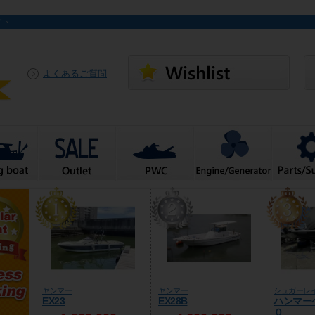
イト
よくあるご質問
ヤンマー
ヤンマー
シュガーレ
EX23
EX28B
ハンマー
０