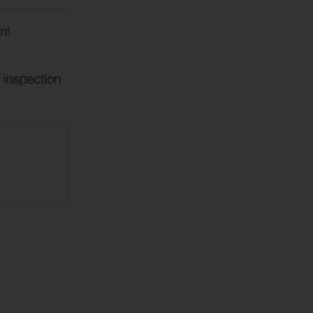
ッシングボート
下げしました。
,000
円
下げしました。
ラー付きです！
下げしました！
ダーメイ
トイレ枠
,000
円
す。ミンコタ付