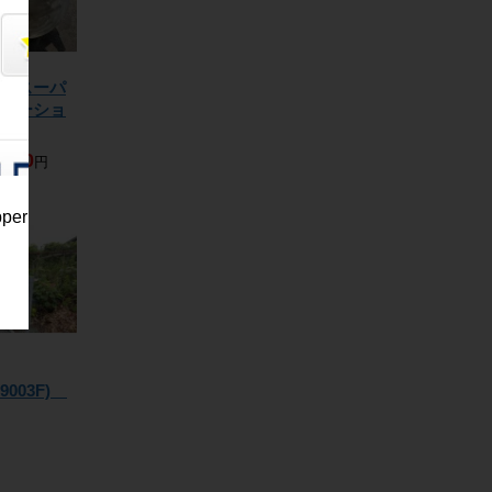
待、上質感あふ
れるカボ35
 スーパ
ハイパワーモデル
テーショ
ラ
個室トイレ仕様
,000
円
pper
未使用保管中。
装備充実していま
す。
09003F)
,000
円