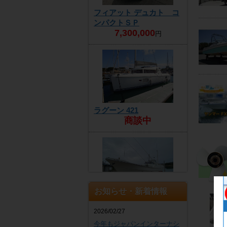
フィアット デュカト コ
ンパクトＳＰ
7,300,000
円
ラグーン 421
商談中
お知らせ・新着情報
ヤンマー DE30EZ
4,300,000
円
2026/02/27
今年もジャパンインターナシ