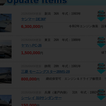
東京 40ft 年式：1987年
2026/08/06掲載
新潟 36ft 年式：1993年
2026/08/08更新
地場造船 脇野造船所 屋形船
ヤンマー DE36F
500,000
円
6,300,000
令和2年エンジン換装 設
円
千葉 41ft 年式：2005年
2026/08/06掲載
東京 26ft 年式：1988年
2026/08/08更新
ヤマハ Y-41 コンバーチブル
ヤマハ PC-26
42,000,000
円
1,500,000
値
円
大分 33ft 年式：1992年
2026/08/06掲載
静岡 28ft 年式：1991年
2026/08/08更新
ヤマハ FG-33
三菱 モーニングスター28MS-28
11,500,000
円
800,000
継続保管可 エンジン＆ドライブ修理済 
円
愛媛 10ft 年式：2018年
2026/08/06掲載
兵庫（瀬戸内側） 31ft 年式：1992年
2026/08/08更新
シードゥー RXT-X300
シーレイ 310サンダンサー
1,350,000
円
150,000
円