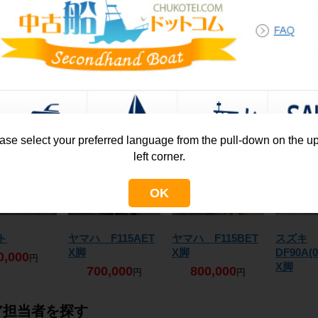
船体磨き実施中！仕上げ後の美しさにも期
広島 23ft 年式：1999年
2026/08/05掲載
ヤンマー EX23
広島 24ft 年式：2022年
2026/08/07更新
 D1,D2
24ボルトダイナモ
キャプテンヘルム
ナカシマ
1,500,000
ウエイクも釣りもできる23ft シャフト船 
ヤンマー FX24EZ-IK
円
タネーター
と動力
シート 3個セット
ーキャビ
ンプロペ
7,200,000
令和4年進水 エンジンアワー１００時間 
,000
140,000
円
50,000
円
円
円
450
大阪 21ft 年式：2020年
2026/08/05掲載
ヤマハ AS-21
鹿児島 24ft 年式：1996年
2026/08/06更新
ase select your preferred language from the pull-down on the u
2,650,000
ヤマハ FC-24
円
left corner.
1,480,000
内外装仕上げ後、
円
宮城 38ft 年式：2022年
2026/08/04掲載
OK
ヤンマー EX38
神奈川 28ft 年式：2010年
2026/08/06更新
49,800,000
日産 セブリエ 28Ⅱ
円
2022年式、大人気のヤンマーEX艇！ 
ト
ヤマハ F115AET
ヤマハ F115BET
スズキ
7,800,000
円
X脚
X脚
DF90A(
0,000
円
X脚
700,000
800,000
円
円
神奈川 23ft 年式：2011年
2026/08/04掲載
440
和歌山 28ft 年式：1983年
2026/08/06更新
スズキ エグザンテ
ヤマハ DY-28C
ア担当者を探す
商談中