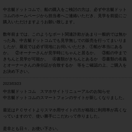
中古艇ドットコムで、船の購入をご検討の方は、必ず中古艇ドット
コムのホームページから担当者へご連絡いただき、見学を前提にご
購入いただけますようお願い致します。
数年前までは、このようなボート関連詐欺があまり一般的では無か
った為、中古艇ドットコムでも見学無しでの販売を行ってまいりま
したが、最近では必ず現地にお伺いいただき、①船が本当にある
か。 ②オーナーさんが見学時にちゃんと居るか。 ③船の中まで
きちんと見学が可能か。 ④書類がきちんとあるか ⑤書類の名義
とオーナーさんの身分証が合致するか 等をご確認の上、ご購入を
お決め下さい。
2023/03/23
中古艇ドットコム スマホサイトリニューアルのお知らせ
中古艇ドットコムのスマートフォンのサイトが新しくなりました。
最近はＰＣサイトよりスマホ用サイトの方が格段に利用率が高くな
っていますので、使い勝手にこだわって作りました。
是非とも日々、お使い下さい。