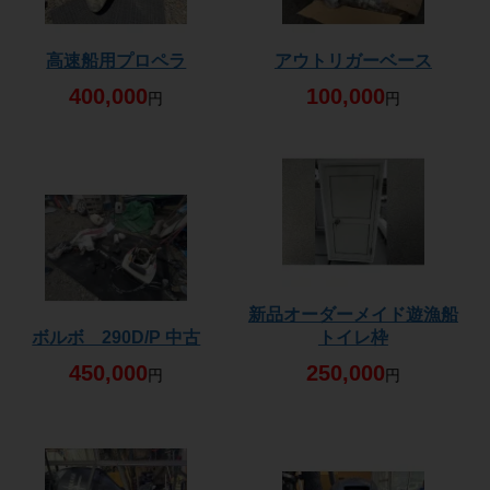
高速船用プロペラ
アウトリガーベース
400,000
100,000
円
円
新品オーダーメイド遊漁船
ボルボ 290D/P 中古
トイレ枠
450,000
250,000
円
円