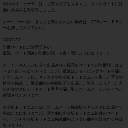
今回のリニューアルは、写真や文字を大きくし、スマホサイトには
無い見易さを追求致しました。
ホームページが、きちんと表示されない場合は、CTRキー＋Ｆ５キ
ーを押してみて下さい。
2023/12/07
詐欺サイトにご注意下さい。
最近、ボート関連の詐欺の話しを良く聞くようになりました。
オーナーさんがご自分で出品される掲示板サイトでの詐欺話しは２
～３年前から出ておりましたが、最近はショッピングサイトを騙っ
たホームページに、ヤフオクや中古艇ドットコムから取った写真や
情報を掲載し、通常価格の半額以下で出品し、購入しようとした方
のお金やクレジットカード番号を騙し取るホームページがいくつか
確認されております。
中古艇ドットコムでは、ホームページ掲載艇をヤフオクに出品する
事はたまにありますが、基本的に中古艇ドットコム以外のサイト
で、しかも中古艇ドットコム掲載価格より安い価格で販売する事は
ありません。