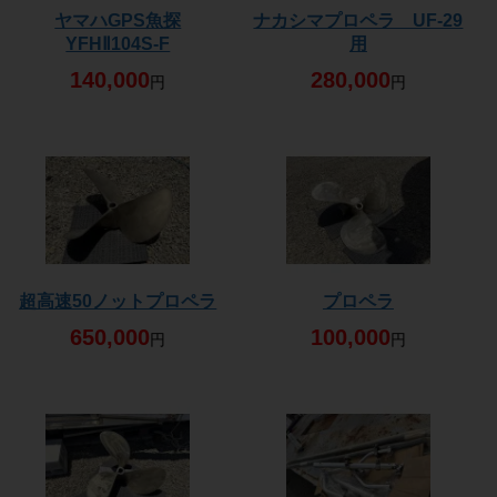
ヤマハGPS魚探
ナカシマプロペラ UF-29
YFHⅡ104S-F
用
140,000
280,000
円
円
超高速50ノットプロペラ
プロペラ
650,000
100,000
円
円