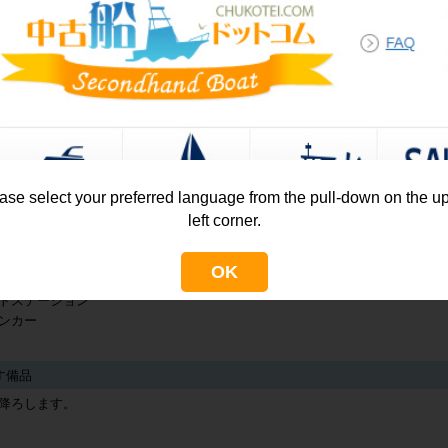
・インバーター(DC
1500W
・コンバーター(AC
・ビルジポンプ
・CDステレオ
・サーチライト
・デッキライト
シングギア
法定備品
ase select your preferred language from the pull-down on the u
left corner.
ドホルダー
・法定備品(詳細
リールコンセント
・アンカー
ス
・ライフジャケ
OK
キウォッシャー
トステーション
ンカー
す備品
降ろします。