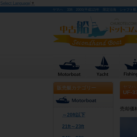
Select Language
▼
ヤマハ 33ft 2000(平成12)年 限定沿海 シャフト船
ヤマハ
販売艇カテゴリー
UF-3
売却価
～20ft以下
21ft～23ft