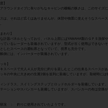
度】
アラウンドタイプに有りがちなキャビンの横幅の狭さは、このサイズに
スは、それほど広くはありませんが、休憩や物置に使えそうなスペース
。
まわり】
な計器パネルとなっており、パネル上部にはYAMAHA製のＧＰＳ漁探や
っているレーダーも装備されていますが、型式が古く使用はできないそ
としたスペースの運転席となっていて、視界も充分です。
舷側には、インバーターが装備されています。
ッキ】
キスペースで大人４人が充分に釣りを楽しむとこの出来るスペースがあ
ッキの中央に大きめの生簀2個を並列に装備していますが、取材時には
ィンドラス、スイミングステップとロッドホルダーを装備しています。
テーションやスパンカーも装備していますが、スパンカーの布は交換が
状況 ： 釣りに使用されていたようです。