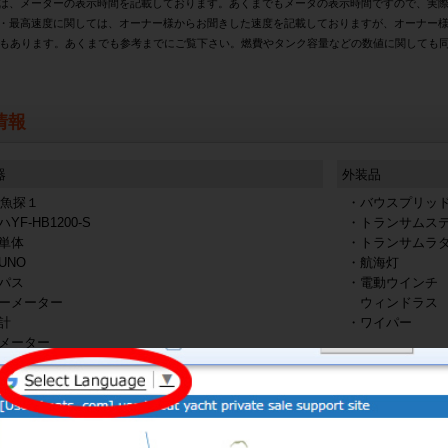
は、メーターの表示時間を記載しております。あくまでもメータの表示時間ですので、実
・最高速度に関しては、オーナー様からお聞きした速度を記載しておりますが、オーナー
もあります。あくまでも参考までにご覧下さい。燃費やタンク容量などの数値に関しても
情報
器
外装品
S魚探１
・バウスプリッ
F-HB1200-S
・トランサムス
単体
・トランサムラ
UNO
・航海灯
パス
・電動ウインチ
ーメーター
ウィンドラス
計
・ワイパー
メーター
装備品
レ
・ディーゼルヒ
式
・ツインバッテ