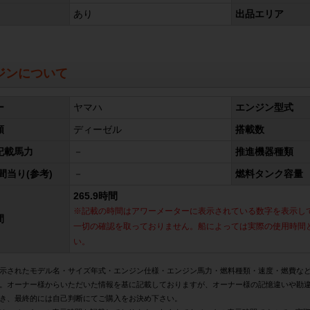
あり
出品エリア
ジンについて
ー
ヤマハ
エンジン型式
類
ディーゼル
搭載数
記載馬力
－
推進機器種類
間当り(参考)
－
燃料タンク容量
265.9時間
※記載の時間はアワーメーターに表示されている数字を表示し
間
一切の確認を取っておりません。船によっては実際の使用時間
い。
示されたモデル名・サイズ年式・エンジン仕様・エンジン馬力・燃料種類・速度・燃費な
。オーナー様からいただいた情報を基に記載しておりますが、オーナー様の記憶違いや勘
き、最終的には自己判断にてご購入をお決め下さい。