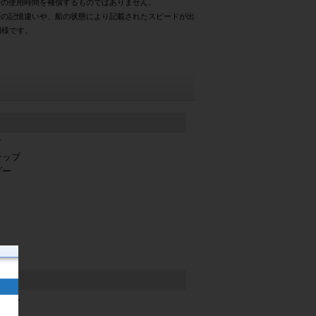
際の使用時間を補償するものではありません。
様の記憶違いや、船の状態により記載されたスピードが出
同様です。
ド
テップ
ダー
ーター
リー