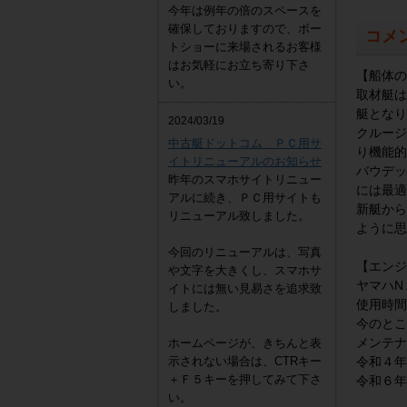
今年は例年の倍のスペースを
確保しておりますので、ボー
コメ
トショーに来場されるお客様
はお気軽にお立ち寄り下さ
【船体の
い。
取材艇は
艇となり
2024/03/19
クルージ
中古艇ドットコム ＰＣ用サ
り機能的
イトリニューアルのお知らせ
バウデッ
昨年のスマホサイトリニュー
には最適
アルに続き、ＰＣ用サイトも
新艇から
リニューアル致しました。
ように思
今回のリニューアルは、写真
【エンジ
や文字を大きくし、スマホサ
ヤマハN
イトには無い見易さを追求致
使用時間
しました。
今のとこ
メンテナ
ホームページが、きちんと表
示されない場合は、CTRキー
令和４年
＋Ｆ５キーを押してみて下さ
令和６年
い。