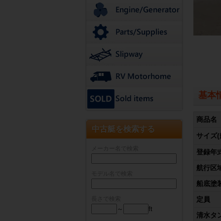
基本
商品名
中古艇を検索する
サイズ(
メーカー名で検索
登録年
航行区
モデル名で検索
船底塗
長さで検索
定員
～
ft
清水タ