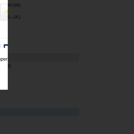
→AC100)
100→DC)
pper
未確認)
ット