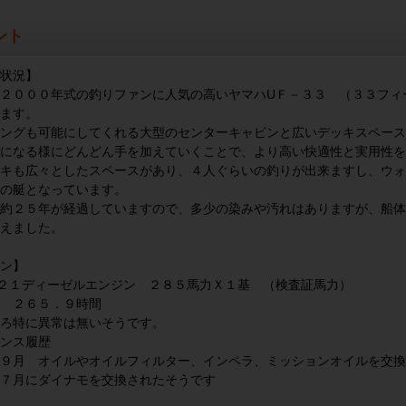
ント
状況】
２０００年式の釣りファンに人気の高いヤマハUＦ－３３ （３３フィ
ます。
ングも可能にしてくれる大型のセンターキャビンと広いデッキスペース
になる様にどんどん手を加えていくことで、より高い快適性と実用性を
キも広々としたスペースがあり、４人ぐらいの釣りが出来ますし、ウォ
の艇となっています。
約２５年が経過していますので、多少の染みや汚れはありますが、船体
えました。
ン】
２１ディーゼルエンジン ２８５馬力Ｘ１基 （検査証馬力）
 ２６５．９時間
ろ特に異常は無いそうです。
ンス履歴
９月 オイルやオイルフィルター、インペラ、ミッションオイルを交換
７月にダイナモを交換されたそうです