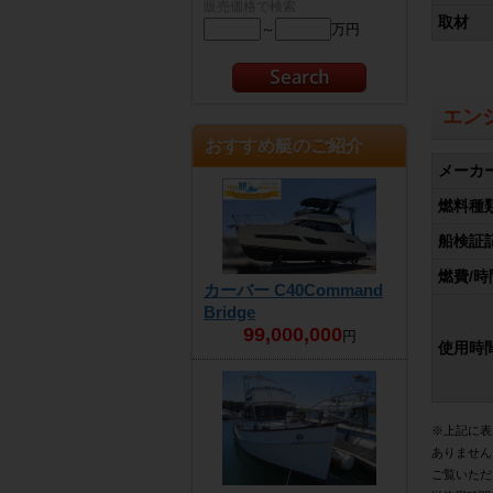
販売価格で検索
取材
～
万円
エン
おすすめ艇のご紹介
メーカ
燃料種
船検証
燃費/時
カーバー C40Command
Bridge
99,000,000
円
使用時
※上記に表
ありません
ご覧いただ