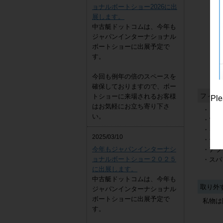
ョナルボートショー2026に出
展します。
中古艇ドットコムは、今年も
ジャパンインターナショナル
ボートショーに出展予定で
す。
ヤンマー DE30EZ
4,300,000
円
今回も例年の倍のスペースを
確保しておりますので、ボー
フィッ
トショーに来場されるお客様
Ple
はお気軽にお立ち寄り下さ
・ロッ
い。
・電動
・イケ
2025/03/10
・デッ
今年もジャパンインターナシ
・アフ
ョナルボートショー２０２５
・スパ
に出展します。
中古艇ドットコムは、今年も
取り外
ジャパンインターナショナル
ボートショーに出展予定で
私物は
す。