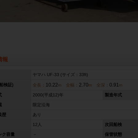
情報
ヤマハ UF-33 (サイズ：33ft)
10.22
2.70
0.91
船検証)
全長：
m 全幅：
m 全深：
m
式
2000(平成12)年
製造年式
域
限定沿海
装歴
あり
12人
次回船検
ンク容量
－
保管状態