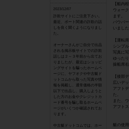
【船内程
2023/12/07
ウォーク
ます。
詐欺サイトにご注意下さい。
最近、ボート関連の詐欺の話
バウバー
しを良く聞くようになりまし
いました
た。
【運転席
オーナーさんがご自分で出品
シンプル
される掲示板サイトでの詐欺
写真に写
話しは２～３年前から出てお
ゆったり
りましたが、最近はショッピ
操船席右
ングサイトを騙ったホームペ
ージに、ヤフオクや中古艇ド
【後部デ
ットコムから取った写真や情
広いデッ
報を掲載し、通常価格の半額
アフトデ
以下で出品し、購入しようと
た。
した方のお金やクレジットカ
また、ウ
ード番号を騙し取るホームペ
アフトス
ージがいくつか確認されてお
ります。
艇の使用
中古艇ドットコムでは、ホー