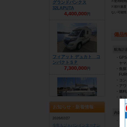
※使用時間
グランドバンクス
※巡行速度
32LAPUTA
ない可能性
4,400,000
円
備品
航海計
フィアット デュカト コ
・GP
ンパクトＳＰ
ヤマハY
7,300,000
円
・魚探
FUR
・コン
・アワ
・燃料
・タコ
お知らせ・新着情報
ラグーン 421
内装品
商談中
2026/02/27
・トイ
今年もジャパンインターナシ
電動