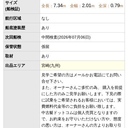
サイズ
7.34
2.01
0.79
全長：
m 全幅：
m 全深：
m
(船検証)
航行区域
なし
船底塗装歴
あり
次回船検
中間検査(2026年07月06日)
保管状態
係留
取材
あり
出品エリア
宮崎(九州)
見学ご希望の方はメールかお電話にてお問い
合せ下さい。
また、オーナーさんご多忙の為、 購入を前提
にした方のみご見学お願いします。下見の際
に試乗をご希望されるお客様においては、実
費燃料代金等のご負担をお願い致します。
中古艇ドットコムは個人売買となりますの
で、お約束をお守りいただけない方や、態度
の悪い方は、オーナーさんの方よりお取り引