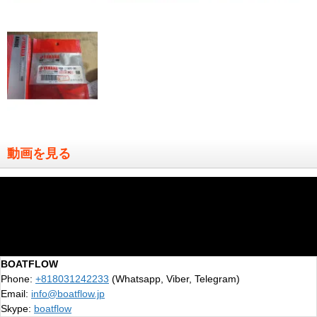
動画を見る
BOATFLOW
Phone:
+818031242233
(Whatsapp, Viber, Telegram)
Email:
info@boatflow.jp
Skype:
boatflow