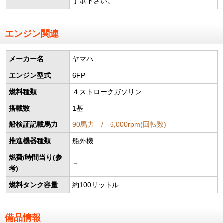
了承下さい。
エンジン関連
メーカー名
ヤマハ
エンジン型式
6FP
燃料種類
４ストロークガソリン
搭載数
1基
船検証記載馬力
90馬力 / 6,000rpm(回転数)
推進機器種類
船外機
燃費/時間当り(参
－
考)
燃料タンク容量
約100リットル
備品情報