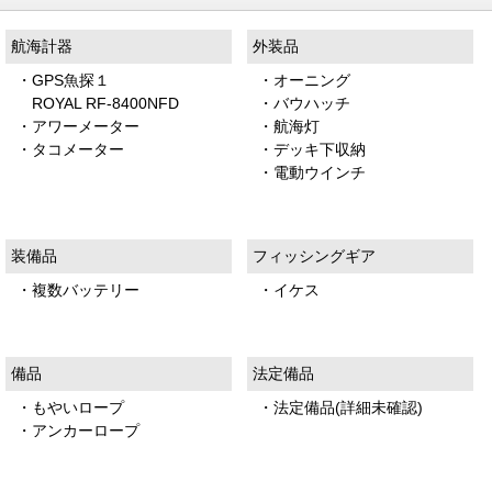
航海計器
外装品
・GPS魚探１
・オーニング
ROYAL RF-8400NFD
・バウハッチ
・アワーメーター
・航海灯
・タコメーター
・デッキ下収納
・電動ウインチ
装備品
フィッシングギア
・複数バッテリー
・イケス
備品
法定備品
・もやいロープ
・法定備品(詳細未確認)
・アンカーロープ