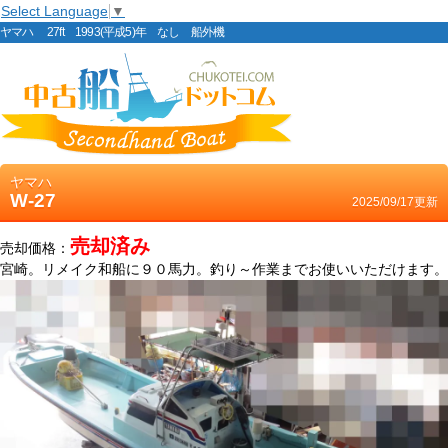
Select Language
▼
ヤマハ 27ft 1993(平成5)年 なし 船外機
ヤマハ
W-27
2025/09/17更新
売却済み
売却価格：
宮崎。リメイク和船に９０馬力。釣り～作業までお使いいただけます。