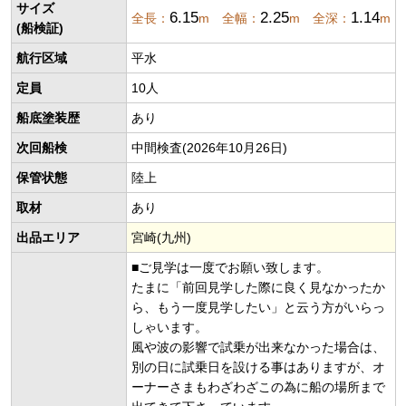
サイズ
6.15
2.25
1.14
全長：
m 全幅：
m 全深：
m
(船検証)
航行区域
平水
定員
10人
船底塗装歴
あり
次回船検
中間検査(2026年10月26日)
保管状態
陸上
取材
あり
出品エリア
宮崎(九州)
■ご見学は一度でお願い致します。
たまに「前回見学した際に良く見なかったか
ら、もう一度見学したい」と云う方がいらっ
しゃいます。
風や波の影響で試乗が出来なかった場合は、
別の日に試乗日を設ける事はありますが、オ
ーナーさまもわざわざこの為に船の場所まで