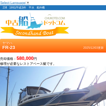
Select Language
▼
23ft 1991(平成3)年 平水 船外機
ヤマハ
FR-23
2025/12/03更新
580,000
売却価格：
円
修理が必要なレストアベース艇です。