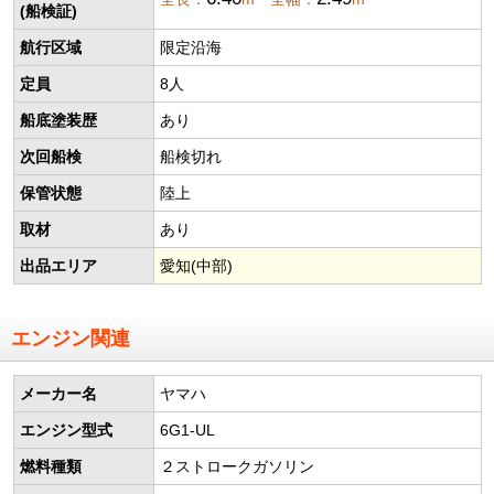
(船検証)
航行区域
限定沿海
定員
8人
船底塗装歴
あり
次回船検
船検切れ
保管状態
陸上
取材
あり
出品エリア
愛知(中部)
エンジン関連
メーカー名
ヤマハ
エンジン型式
6G1-UL
燃料種類
２ストロークガソリン