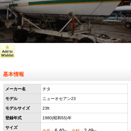
基本情報
メーカー名
チタ
モデル
ニューオセアン23
モデルサイズ
23ft
登録年式
1980(昭和55)年
サイズ
6.40
2.49
全長：
m 全幅：
m