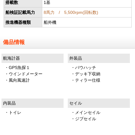
搭載数
1基
船検証記載馬力
8馬力 / 5,500rpm(回転数)
推進機器種類
船外機
備品情報
航海計器
外装品
・GPS魚探１
・バウハッチ
・ウインドメーター
・デッキ下収納
・風向風速計
・ティラー仕様
内装品
セイル
・トイレ
・メインセイル
・ジブセイル