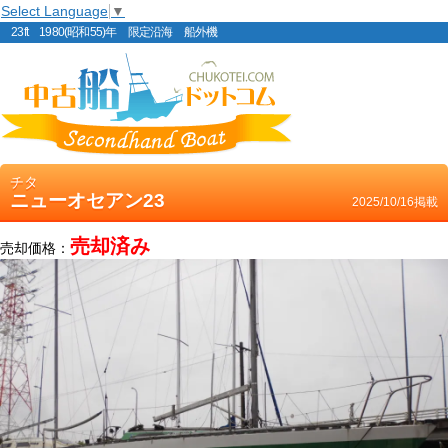
Select Language
▼
23ft 1980(昭和55)年 限定沿海 船外機
チタ
ニューオセアン23
2025/10/16掲載
売却済み
売却価格：