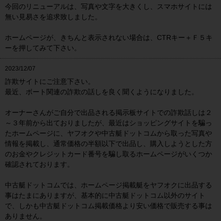
今回のリニューアルは、写真や文字を大きくし、スマホサイトには
無い見易さを追求致しました。
ホームページが、きちんと表示されない場合は、CTRキー＋Ｆ５キ
ーを押してみて下さい。
2023/12/07
詐欺サイトにご注意下さい。
最近、ボート関連の詐欺の話しを良く聞くようになりました。
オーナーさんがご自分で出品される掲示板サイトでの詐欺話しは２
～３年前から出ておりましたが、最近はショッピングサイトを騙っ
たホームページに、ヤフオクや中古艇ドットコムから取った写真や
情報を掲載し、通常価格の半額以下で出品し、購入しようとした方
のお金やクレジットカード番号を騙し取るホームページがいくつか
確認されております。
中古艇ドットコムでは、ホームページ掲載艇をヤフオクに出品する
事はたまにありますが、基本的に中古艇ドットコム以外のサイト
で、しかも中古艇ドットコム掲載価格より安い価格で販売する事は
ありません。