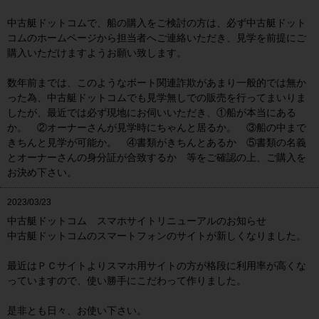
中古艇ドットコムで、船の購入をご検討の方は、必ず中古艇ドット
コムのホームページから担当者へご連絡いただき、見学を前提にご
購入いただけますようお願い致します。
数年前までは、このようなボート関連詐欺があまり一般的では無か
った為、中古艇ドットコムでも見学無しでの販売を行ってまいりま
したが、最近では必ず現地にお伺いいただき、①船が本当にある
か。 ②オーナーさんが見学時にちゃんと居るか。 ③船の中まで
きちんと見学が可能か。 ④書類がきちんとあるか ⑤書類の名義
とオーナーさんの身分証が合致するか 等をご確認の上、ご購入を
お決め下さい。
2023/03/23
中古艇ドットコム スマホサイトリニューアルのお知らせ
中古艇ドットコムのスマートフォンのサイトが新しくなりました。
最近はＰＣサイトよりスマホ用サイトの方が格段に利用率が高くな
っていますので、使い勝手にこだわって作りました。
是非とも日々、お使い下さい。