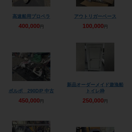
高速船用プロペラ
アウトリガーベース
400,000
100,000
円
円
新品オーダーメイド遊漁船
ボルボ 290D/P 中古
トイレ枠
450,000
250,000
円
円