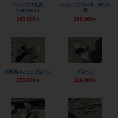
ヤマハGPS魚探
ナカシマプロペラ UF-29
YFHⅡ104S-F
用
140,000
280,000
円
円
超高速50ノットプロペラ
プロペラ
650,000
100,000
円
円