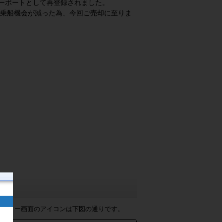
ャーボートとして再登録されました。
乗船機会が減った為、今回ご売却に至りま
ャラリー画面のアイコンは下図の通りです。