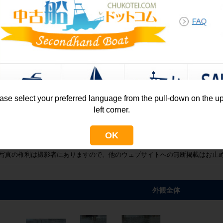
上記ボタン、又は余白の黒背景(どこでも可)をクリックで元の画面に戻れます
左右の矢印クリックで次の写真へスライドします。
下に並んでいるサムネイル（小さい写真）を消したい場合
写真の一部分を拡大、または縮小したい場合にクリックしてください。
写真を拡大しすぎた場合に、元の写真の倍率（等倍）に戻します。
ase select your preferred language from the pull-down on the u
クリックすると、写真を自動で次に送るスライドショーが開始します。１枚
left corner.
ギャラリーを全画面モードで閲覧できます。もう一度クリックすると元の画
OK
表示している写真をダウンロード（自分のパソコンへ保存）します。
写真の権利は撮影者にありますので、他のウェブサイトへの無断掲載はお止
外観全体