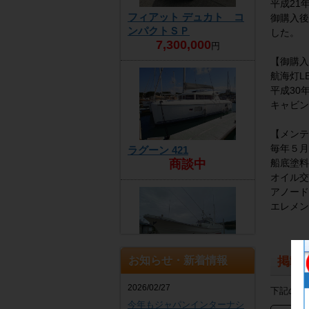
平成21
フィアット デュカト コ
御購入後
ンパクトＳＰ
した。
7,300,000
円
【御購入
航海灯L
平成30
キャビン
【メンテ
毎年５月
ラグーン 421
船底塗料
商談中
オイル交
アノード
エレメン
お知らせ・新着情報
掲載
ヤンマー DE30EZ
4,300,000
円
2026/02/27
下記の写
今年もジャパンインターナシ