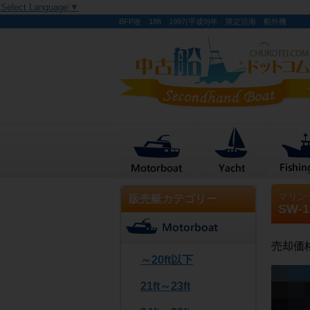
Select Language
▼
BFP改 18ft 1997(平成9)年 限定沿海 船外機
マリン
販売艇カテゴリー
SW-
売却価
～20ft以下
21ft～23ft