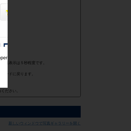
。
pper
の写真表示は５秒程度です。
面モードに戻ります。
めください。
新しいウィンドウで写真ギャラリーを開く