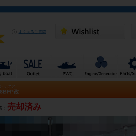
よくあるご質問
シックス
18BFP改
売却済み
格：