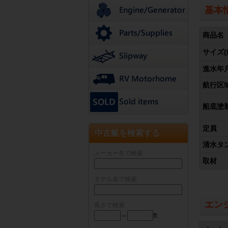
基本
商品名
サイズ(
進水年
航行区
船底塗
定員
中古艇を検索する
清水タ
メーカー名で検索
取材
モデル名で検索
エン
長さで検索
～
ft