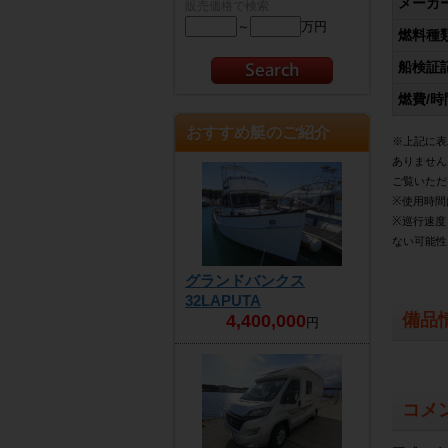
メーカ
販売価格で検索
～
万円
燃料種
船検証
燃費/時
おすすめ艇のご紹介
※上記に表
ありません
ご覧いただ
※使用時間
※巡行速度
ない可能性
グランドバンクス
32LAPUTA
備品
4,400,000
円
コメ