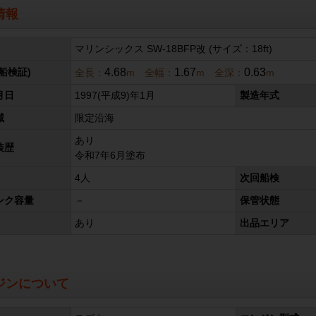
情報
マリンシックス SW-18BFP改 (サイズ：18ft)
4.68
1.67
0.63
船検証)
全長：
m 全幅：
m 全深：
m
月日
1997(平成9)年1月
製造年式
域
限定沿海
あり
装歴
令和7年6月塗布
4人
次回船検
ンク容量
－
保管状態
あり
出品エリア
ジンについて