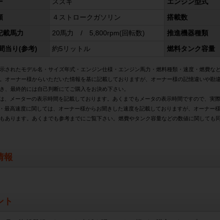
ー
スズキ
エンジン型式
類
４ストロークガソリン
搭載数
記載馬力
20馬力 / 5,800rpm(回転数)
推進機器種類
間当り(参考)
約5リットル
燃料タンク容量
示されたモデル名・サイズ年式・エンジン仕様・エンジン馬力・燃料種類・速度・燃費な
。オーナー様からいただいた情報を基に記載しておりますが、オーナー様の記憶違いや勘
き、最終的には自己判断にてご購入をお決め下さい。
は、メーターの表示時間を記載しております。あくまでもメータの表示時間ですので、実
・最高速度に関しては、オーナー様からお聞きした速度を記載しておりますが、オーナー
もあります。あくまでも参考までにご覧下さい。燃費やタンク容量などの数値に関しても
情報
ント