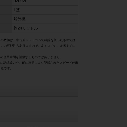
02002F
1基
船外機
約24リットル
どの数値は、中古艇ドットコムで確認を取ったものでは
違いの可能性もありますので、あくまでも、参考までに
際の使用時間を補償するものではありません。
様の記憶違いや、船の状態により記載されたスピードが出
同様です。