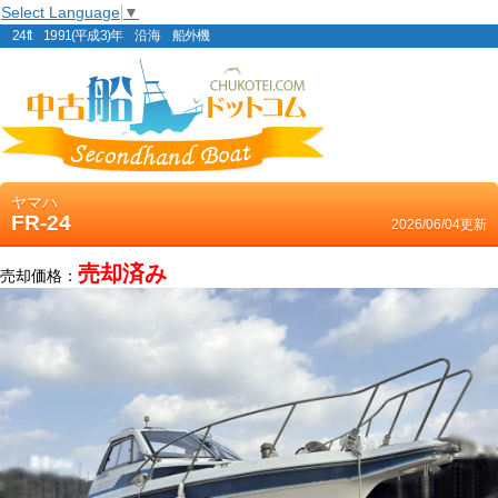
Select Language
▼
24ft 1991(平成3)年 沿海 船外機
ヤマハ
FR-24
2026/06/04更新
売却済み
売却価格：