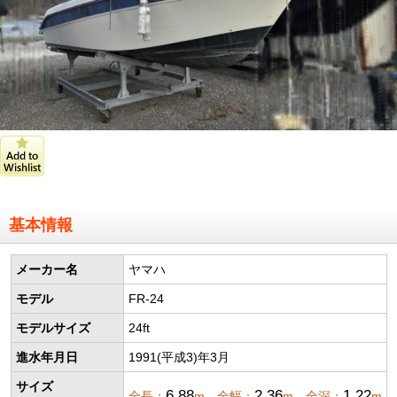
基本情報
メーカー名
ヤマハ
モデル
FR-24
モデルサイズ
24ft
進水年月日
1991(平成3)年3月
サイズ
6.88
2.36
1.22
全長：
m 全幅：
m 全深：
m