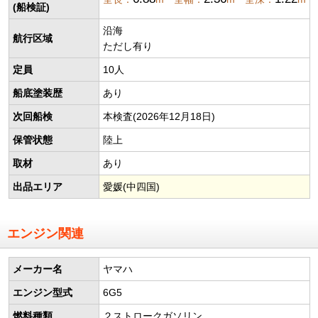
(船検証)
沿海
航行区域
ただし有り
定員
10人
船底塗装歴
あり
次回船検
本検査(2026年12月18日)
保管状態
陸上
取材
あり
出品エリア
愛媛(中四国)
エンジン関連
メーカー名
ヤマハ
エンジン型式
6G5
燃料種類
２ストロークガソリン