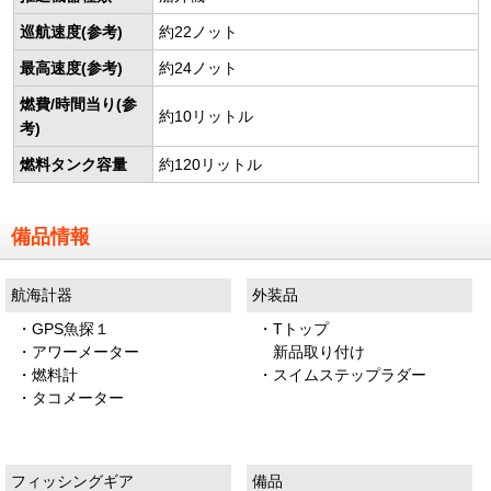
巡航速度(参考)
約22ノット
最高速度(参考)
約24ノット
燃費/時間当り(参
約10リットル
考)
燃料タンク容量
約120リットル
備品情報
航海計器
外装品
・GPS魚探１
・Tトップ
・アワーメーター
新品取り付け
・燃料計
・スイムステップラダー
・タコメーター
フィッシングギア
備品