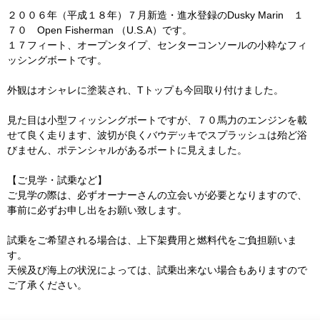
２００６年（平成１８年）７月新造・進水登録のDusky Marin １
７０ Open Fisherman （U.S.A）です。
１７フィート、オープンタイプ、センターコンソールの小粋なフィ
ッシングボートです。
外観はオシャレに塗装され、Tトップも今回取り付けました。
見た目は小型フィッシングボートですが、７０馬力のエンジンを載
せて良く走ります、波切が良くバウデッキでスプラッシュは殆ど浴
びません、ポテンシャルがあるボートに見えました。
【ご見学・試乗など】
ご見学の際は、必ずオーナーさんの立会いが必要となりますので、
事前に必ずお申し出をお願い致します。
試乗をご希望される場合は、上下架費用と燃料代をご負担願いま
す。
天候及び海上の状況によっては、試乗出来ない場合もありますので
ご了承ください。