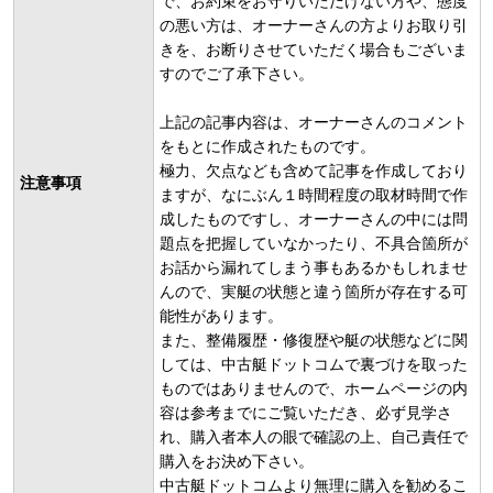
で、お約束をお守りいただけない方や、態度
の悪い方は、オーナーさんの方よりお取り引
きを、お断りさせていただく場合もございま
すのでご了承下さい。
上記の記事内容は、オーナーさんのコメント
をもとに作成されたものです。
極力、欠点なども含めて記事を作成しており
注意事項
ますが、なにぶん１時間程度の取材時間で作
成したものですし、オーナーさんの中には問
題点を把握していなかったり、不具合箇所が
お話から漏れてしまう事もあるかもしれませ
んので、実艇の状態と違う箇所が存在する可
能性があります。
また、整備履歴・修復歴や艇の状態などに関
しては、中古艇ドットコムで裏づけを取った
ものではありませんので、ホームページの内
容は参考までにご覧いただき、必ず見学さ
れ、購入者本人の眼で確認の上、自己責任で
購入をお決め下さい。
中古艇ドットコムより無理に購入を勧めるこ