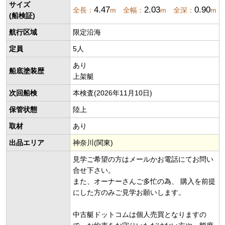
サイズ
4.47
2.03
0.90
全長：
m 全幅：
m 全深：
m
(船検証)
航行区域
限定沿海
定員
5人
あり
船底塗装歴
上架艇
次回船検
本検査(2026年11月10日)
保管状態
陸上
取材
あり
出品エリア
神奈川(関東)
見学ご希望の方はメールかお電話にてお問い
合せ下さい。
また、オーナーさんご多忙の為、 購入を前提
にした方のみご見学お願いします。
中古艇ドットコムは個人売買となりますの