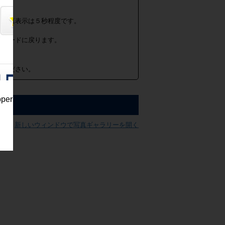
の写真表示は５秒程度です。
面モードに戻ります。
めください。
pper
新しいウィンドウで写真ギャラリーを開く