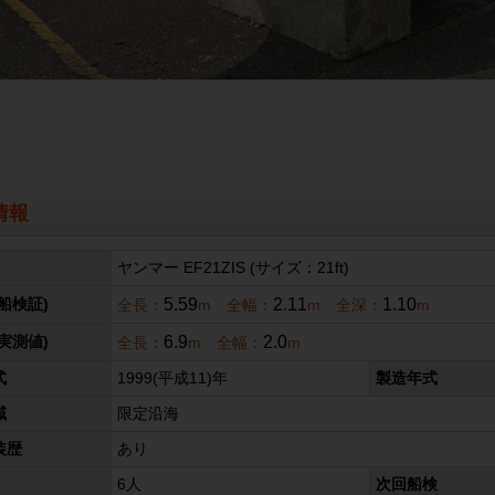
情報
ヤンマー EF21ZIS (サイズ：21ft)
5.59
2.11
1.10
船検証)
全長：
m 全幅：
m 全深：
m
6.9
2.0
実測値)
全長：
m 全幅：
m
式
1999(平成11)年
製造年式
域
限定沿海
装歴
あり
6人
次回船検