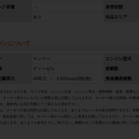
ンク容量
－
保管状態
あり
出品エリア
ジンについて
ー
ヤンマー
エンジン型式
類
ディーゼル
搭載数
記載馬力
49馬力 / 3,550rpm(回転数)
推進機器種類
示されたモデル名・サイズ年式・エンジン仕様・エンジン馬力・燃料種類・速度・燃費な
。オーナー様からいただいた情報を基に記載しておりますが、オーナー様の記憶違いや勘
き、最終的には自己判断にてご購入をお決め下さい。
は、メーターの表示時間を記載しております。あくまでもメータの表示時間ですので、実
・最高速度に関しては、オーナー様からお聞きした速度を記載しておりますが、オーナー
もあります。あくまでも参考までにご覧下さい。燃費やタンク容量などの数値に関しても