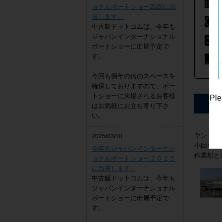
ョナルボートショー2026に出
展します。
中古艇ドットコムは、今年も
ジャパンインターナショナル
ボートショーに出展予定で
す。
ヤンマー DE30EZ
4,300,000
円
今回も例年の倍のスペースを
確保しておりますので、ボー
トショーに来場されるお客様
Ple
はお気軽にお立ち寄り下さ
い。
ヤンマーE
2025/03/10
小回りが
今年もジャパンインターナシ
作業船と
ョナルボートショー２０２５
に出展します。
中古艇ドットコムは、今年も
ジャパンインターナショナル
ボートショーに出展予定で
す。