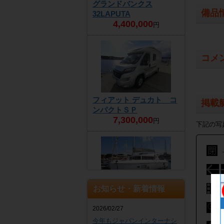
グランドバンクス
備品
32LAPUTA
4,400,000
円
コメ
フィアット デュカト コ
掲載
ンパクトＳＰ
7,300,000
円
下記の写
お知らせ・新着情報
ラグーン 421
商談中
2026/02/27
今年もジャパンインターナシ