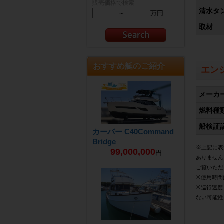
販売価格で検索
清水タ
～
万円
取材
おすすめ艇のご紹介
エン
メーカ
燃料種
船検証
カーバー C40Command
Bridge
※上記に表
99,000,000
円
ありません
ご覧いただ
※使用時間
※巡行速度
ない可能性