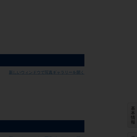
新しいウィンドウで写真ギャラリーを開く
基
本
情
報