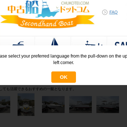
写真を拡大しすぎた場合に、元の写真の倍率（等倍）に戻します。
クリックすると、写真を自動で次に送るスライドショーが開始します。１枚
ギャラリーを全画面モードで閲覧できます。もう一度クリックすると元の画
表示している写真をダウンロード（自分のパソコンへ保存）します。
写真の権利は撮影者にありますので、他のウェブサイトへの無断掲載はお止
ase select your preferred language from the pull-down on the u
外観全体
left corner.
OK
F21ZIS（平成11年）の出艇です。
効き、広々としたデッキ周りで、ご家族や友人との釣りはもちろん、
しても活躍できるおすすめの一艇となります。