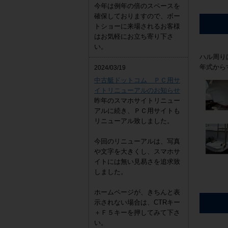
今年は例年の倍のスペースを
確保しておりますので、ボー
トショーに来場されるお客様
はお気軽にお立ち寄り下さ
い。
ハル周り
年式から
2024/03/19
中古艇ドットコム ＰＣ用サ
イトリニューアルのお知らせ
昨年のスマホサイトリニュー
アルに続き、ＰＣ用サイトも
リニューアル致しました。
今回のリニューアルは、写真
や文字を大きくし、スマホサ
イトには無い見易さを追求致
しました。
ホームページが、きちんと表
示されない場合は、CTRキー
＋Ｆ５キーを押してみて下さ
い。