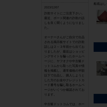
船底はし
2023/12/07
詐欺サイトにご注意下さい。
最近、ボート関連の詐欺の話
しを良く聞くようになりまし
た。
オーナーさんがご自分で出品
される掲示板サイトでの詐欺
話しは２～３年前から出てお
りましたが、最近はショッピ
ングサイトを騙ったホームペ
ージに、ヤフオクや中古艇ド
ットコムから取った写真や情
報を掲載し、通常価格の半額
以下で出品し、購入しようと
した方のお金やクレジットカ
ード番号を騙し取るホームペ
ージがいくつか確認されてお
ります。
中古艇ドットコムでは、ホー