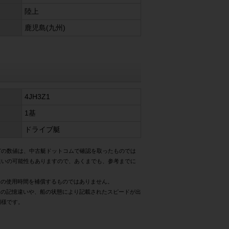
陸上
鹿児島(九州)
4JH3Z1
1基
ドライブ艇
どの数値は、中古艇ドットコムで確認を取ったものでは
違いの可能性もありますので、あくまでも、参考までに
際の使用時間を補償するものではありません。
様の記憶違いや、船の状態により記載されたスピードが出
同様です。