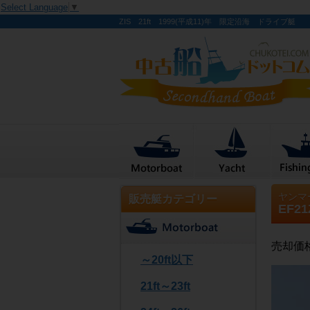
Select Language
▼
ZIS 21ft 1999(平成11)年 限定沿海 ドライブ艇
ヤンマ
販売艇カテゴリー
EF21
売却価
～20ft以下
21ft～23ft