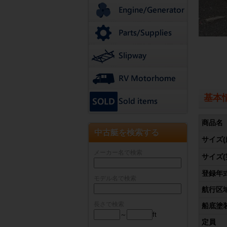
基本
商品名
中古艇を検索する
サイズ(
メーカー名で検索
サイズ(
登録年
モデル名で検索
航行区
長さで検索
船底塗
～
ft
定員