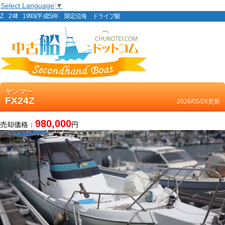
Select Language
▼
Z 24ft 1993(平成5)年 限定沿海 ドライブ艇
ヤンマー
FX24Z
2026/05/26更新
980,000
売却価格：
円