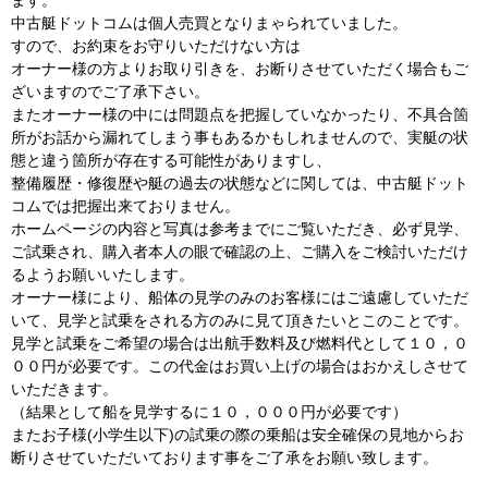
ます。
中古艇ドットコムは個人売買となりまゃられていました。
すので、お約束をお守りいただけない方は
オーナー様の方よりお取り引きを、お断りさせていただく場合もご
ざいますのでご了承下さい。
またオーナー様の中には問題点を把握していなかったり、不具合箇
所がお話から漏れてしまう事もあるかもしれませんので、実艇の状
態と違う箇所が存在する可能性がありますし、
整備履歴・修復歴や艇の過去の状態などに関しては、中古艇ドット
コムでは把握出来ておりません。
ホームページの内容と写真は参考までにご覧いただき、必ず見学、
ご試乗され、購入者本人の眼で確認の上、ご購入をご検討いただけ
るようお願いいたします。
オーナー様により、船体の見学のみのお客様にはご遠慮していただ
いて、見学と試乗をされる方のみに見て頂きたいとこのことです。
見学と試乗をご希望の場合は出航手数料及び燃料代として１０，０
００円が必要です。この代金はお買い上げの場合はおかえしさせて
いただきます。
（結果として船を見学するに１０，０００円が必要です）
またお子様(小学生以下)の試乗の際の乗船は安全確保の見地からお
断りさせていただいております事をご了承をお願い致します。