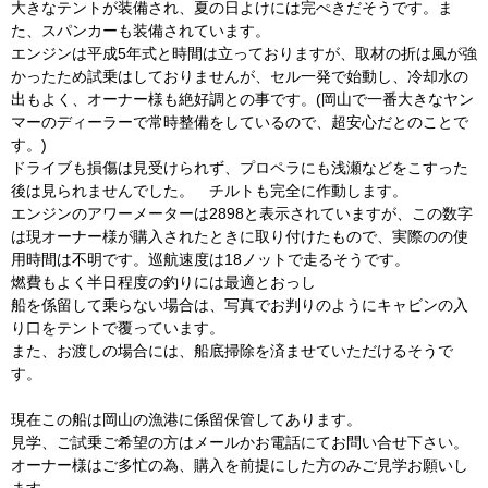
大きなテントが装備され、夏の日よけには完ぺきだそうです。ま
た、スパンカーも装備されています。
エンジンは平成5年式と時間は立っておりますが、取材の折は風が強
かったため試乗はしておりませんが、セル一発で始動し、冷却水の
出もよく、オーナー様も絶好調との事です。(岡山で一番大きなヤン
マーのディーラーで常時整備をしているので、超安心だとのことで
す。)
ドライブも損傷は見受けられず、プロペラにも浅瀬などをこすった
後は見られませんでした。 チルトも完全に作動します。
エンジンのアワーメーターは2898と表示されていますが、この数字
は現オーナー様が購入されたときに取り付けたもので、実際のの使
用時間は不明です。巡航速度は18ノットで走るそうです。
燃費もよく半日程度の釣りには最適とおっし
船を係留して乗らない場合は、写真でお判りのようにキャビンの入
り口をテントで覆っています。
また、お渡しの場合には、船底掃除を済ませていただけるそうで
す。
現在この船は岡山の漁港に係留保管してあります。
見学、ご試乗ご希望の方はメールかお電話にてお問い合せ下さい。
オーナー様はご多忙の為、購入を前提にした方のみご見学お願いし