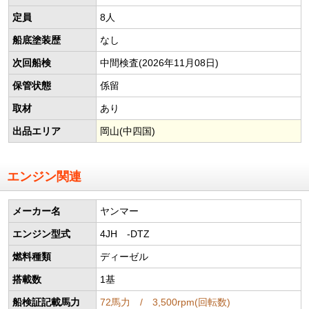
定員
8人
船底塗装歴
なし
次回船検
中間検査(2026年11月08日)
保管状態
係留
取材
あり
出品エリア
岡山(中四国)
エンジン関連
メーカー名
ヤンマー
エンジン型式
4JH -DTZ
燃料種類
ディーゼル
搭載数
1基
船検証記載馬力
72馬力 / 3,500rpm(回転数)