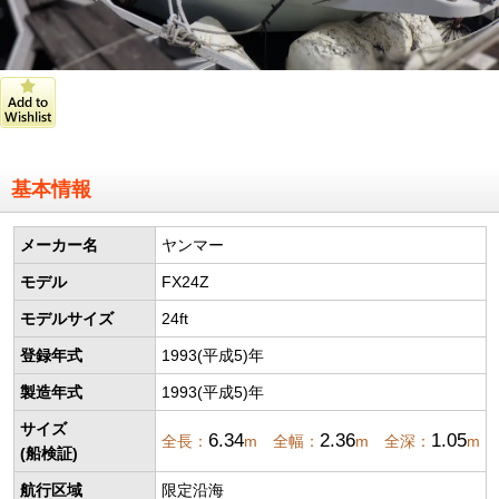
基本情報
メーカー名
ヤンマー
モデル
FX24Z
モデルサイズ
24ft
登録年式
1993(平成5)年
製造年式
1993(平成5)年
サイズ
6.34
2.36
1.05
全長：
m 全幅：
m 全深：
m
(船検証)
航行区域
限定沿海