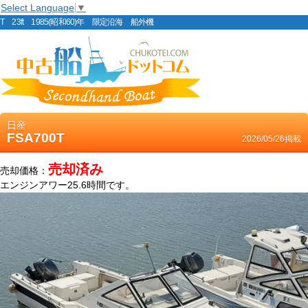
Select Language
▼
T 23ft 1985(昭和60)年 限定沿海 船外機
日産
FSA700T
2026/05/26掲載
売却済み
売却価格：
エンジンアワー25.6時間です。