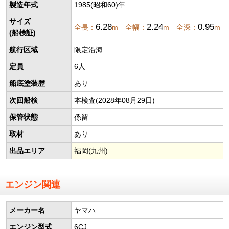
製造年式
1985(昭和60)年
サイズ
6.28
2.24
0.95
全長：
m 全幅：
m 全深：
m
(船検証)
航行区域
限定沿海
定員
6人
船底塗装歴
あり
次回船検
本検査(2028年08月29日)
保管状態
係留
取材
あり
出品エリア
福岡(九州)
エンジン関連
メーカー名
ヤマハ
エンジン型式
6CJ