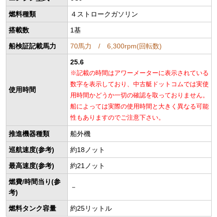
燃料種類
４ストロークガソリン
搭載数
1基
船検証記載馬力
70馬力 / 6,300rpm(回転数)
25.6
※記載の時間はアワーメーターに表示されている
数字を表示しており、中古艇ドットコムでは実使
使用時間
用時間かどうか一切の確認を取っておりません。
船によっては実際の使用時間と大きく異なる可能
性もありますのでご注意下さい。
推進機器種類
船外機
巡航速度(参考)
約18ノット
最高速度(参考)
約21ノット
燃費/時間当り(参
－
考)
燃料タンク容量
約25リットル