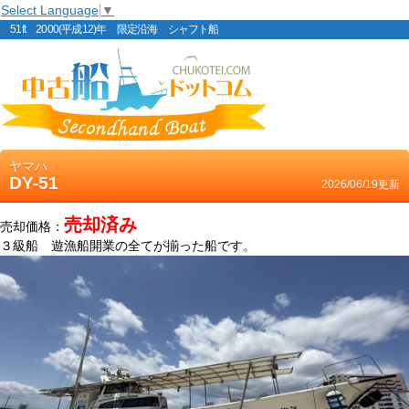
Select Language
▼
51ft 2000(平成12)年 限定沿海 シャフト船
ヤマハ
DY-51
2026/06/19更新
売却済み
売却価格：
３級船 遊漁船開業の全てが揃った船です。