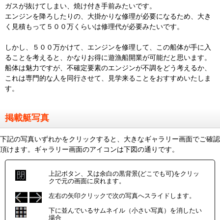
ガスが抜けてしまい、焼け付き手前みたいです。
エンジンを降ろしたりの、大掛かりな修理が必要になるため、大き
く見積もって５００万くらいは修理代が必要みたいです。
しかし、５００万かけて、エンジンを修理して、この船体が手に入
ることを考えると、かなりお得に遊漁船開業が可能だと思います。
船体は魅力ですが、不確定要素のエンジンが不調をどう考えるか、
これは専門的な人を同行させて、見学来ることをおすすめいたしま
す。
掲載艇写真
下記の写真いずれかをクリックすると、大きなギャラリー画面でご確認
頂けます。ギャラリー画面のアイコンは下図の通りです。
上記ボタン、又は余白の黒背景(どこでも可)をクリッ
クで元の画面に戻れます。
左右の矢印クリックで次の写真へスライドします。
下に並んでいるサムネイル（小さい写真）を消したい
場合