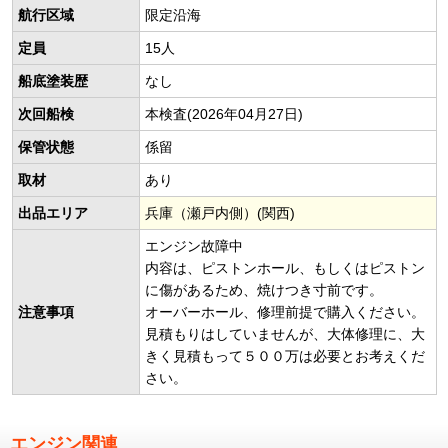
航行区域
限定沿海
定員
15人
船底塗装歴
なし
次回船検
本検査(2026年04月27日)
保管状態
係留
取材
あり
出品エリア
兵庫（瀬戸内側）(関西)
エンジン故障中
内容は、ピストンホール、もしくはピストン
に傷があるため、焼けつき寸前です。
注意事項
オーバーホール、修理前提で購入ください。
見積もりはしていませんが、大体修理に、大
きく見積もって５００万は必要とお考えくだ
さい。
エンジン関連