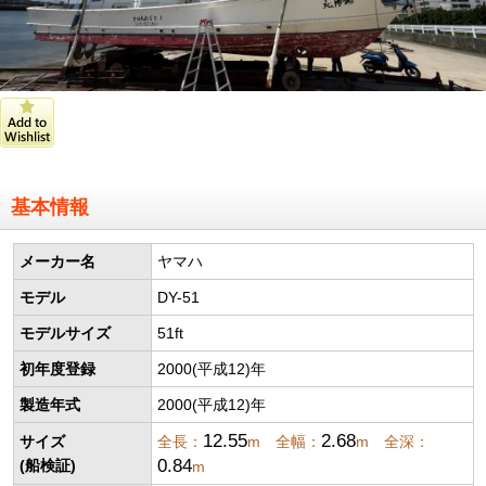
基本情報
メーカー名
ヤマハ
モデル
DY-51
モデルサイズ
51ft
初年度登録
2000(平成12)年
製造年式
2000(平成12)年
12.55
2.68
サイズ
全長：
m 全幅：
m 全深：
0.84
(船検証)
m