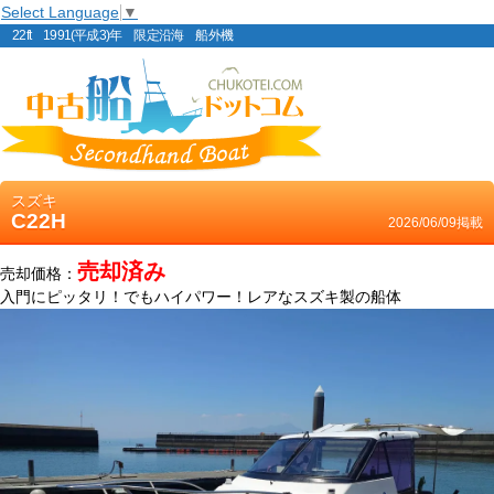
Select Language
▼
22ft 1991(平成3)年 限定沿海 船外機
スズキ
C22H
2026/06/09掲載
売却済み
売却価格：
入門にピッタリ！でもハイパワー！レアなスズキ製の船体