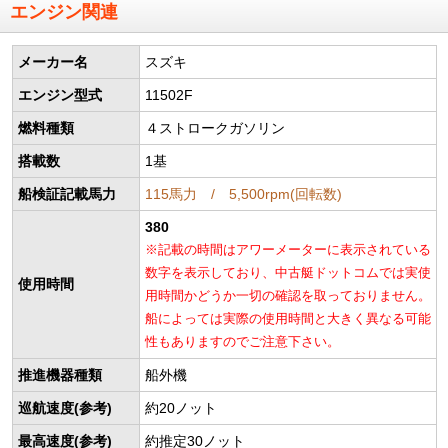
エンジン関連
メーカー名
スズキ
エンジン型式
11502F
燃料種類
４ストロークガソリン
搭載数
1基
船検証記載馬力
115馬力 / 5,500rpm(回転数)
380
※記載の時間はアワーメーターに表示されている
数字を表示しており、中古艇ドットコムでは実使
使用時間
用時間かどうか一切の確認を取っておりません。
船によっては実際の使用時間と大きく異なる可能
性もありますのでご注意下さい。
推進機器種類
船外機
巡航速度(参考)
約20ノット
最高速度(参考)
約推定30ノット