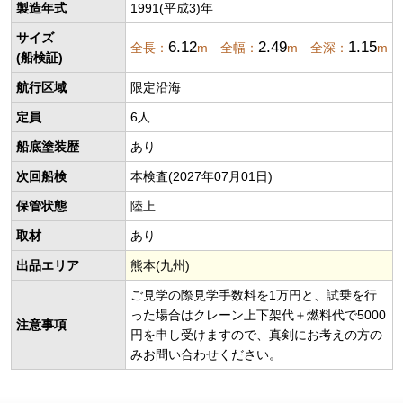
製造年式
1991(平成3)年
サイズ
6.12
2.49
1.15
全長：
m 全幅：
m 全深：
m
(船検証)
航行区域
限定沿海
定員
6人
船底塗装歴
あり
次回船検
本検査(2027年07月01日)
保管状態
陸上
取材
あり
出品エリア
熊本(九州)
ご見学の際見学手数料を1万円と、試乗を行
った場合はクレーン上下架代＋燃料代で5000
注意事項
円を申し受けますので、真剣にお考えの方の
みお問い合わせください。