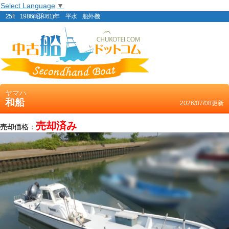
Select Language
▼
25ft 1986(昭和61)年 平水 船外機
ヤマハ
和船
2026/07/08更新
売却済み
売却価格：