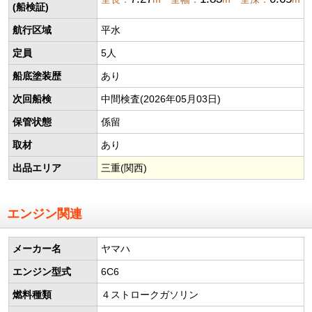
(船検証)
航行区域
平水
定員
5人
船底塗装歴
あり
次回船検
中間検査(2026年05月03日)
保管状態
係留
取材
あり
出品エリア
三重(関西)
エンジン関連
メーカー名
ヤマハ
エンジン型式
6C6
燃料種類
４ストロークガソリン