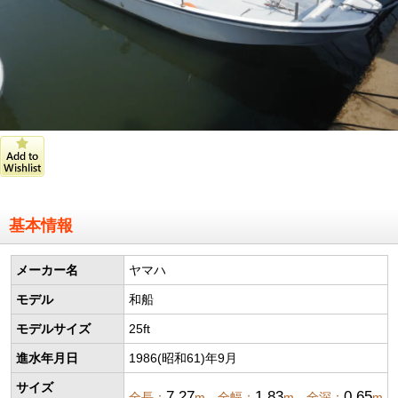
基本情報
メーカー名
ヤマハ
モデル
和船
モデルサイズ
25ft
進水年月日
1986(昭和61)年9月
サイズ
7.27
1.83
0.65
全長：
m 全幅：
m 全深：
m