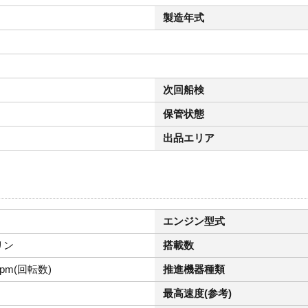
製造年式
次回船検
保管状態
出品エリア
エンジン型式
リン
搭載数
rpm(回転数)
推進機器種類
最高速度(参考)