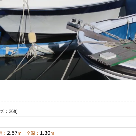
ズ：26ft)
2.57
1.30
幅：
m 全深：
m