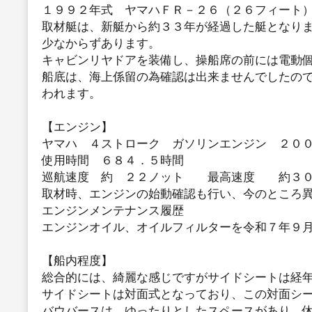
１９９２年式 ヤマハＦＲ－２６（２６フィート
取材艇は、新艇から約３３年が経過した艇となり
少なからずあります。
キャビンリヤドアを装備し、操船席の前には電動
船底は、海上係留の為確認は出来ませんでしたの
われます。
【エンジン】
ヤマハ ４ストローク ガソリンエンジン ２０
使用時間 ６８４．５時間
巡航速度 約 ２２ノット 最高速度 約３０
取材時、エンジンの始動確認も行い、今のところ
エンジンメンテナンス履歴
エンジンオイル、オイルフィルターを令和７年９
【船内程度】
総合的には、綺麗な感じですがサイドシートは経
サイドシートは対面式となっており、この対面シ
バウバースは、ゆったりとしたスペースがあり、