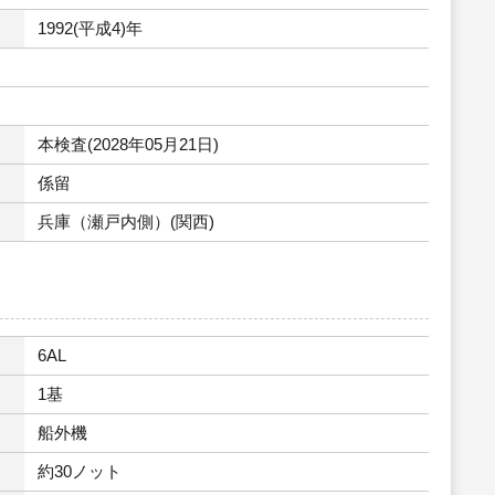
1992(平成4)年
本検査(2028年05月21日)
係留
兵庫（瀬戸内側）(関西)
6AL
1基
船外機
約30ノット