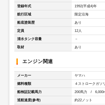
登録年式
1992(平成4)年
航行区域
限定沿海
船底塗装歴
あり
定員
12人
清水タンク容量
－
取材
あり
エンジン関連
メーカー
ヤマハ
燃料種類
４ストロークガソ
船検証記載馬力
200馬力 / 6,000
巡航速度(参考)
約22ノット