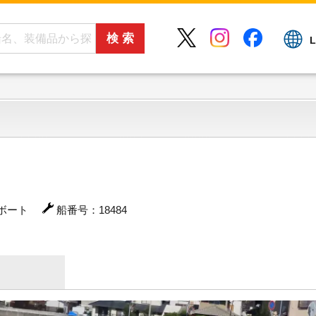
L
ボート
船番号：18484