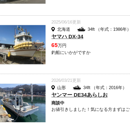
2025/06/16更新
北海道
34ft （年式：1986年
ヤマハ DX-34
65
万円
釣船にいかがですか
2026/03/21更新
山形
34ft （年式：2016年）
ヤンマー DE34あらしお
商談中
お値引きしました！気になる方まずはご