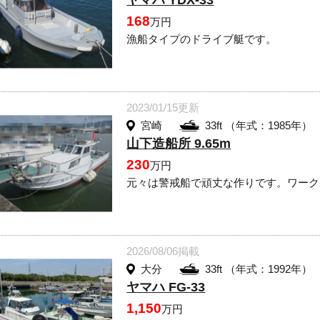
ヤマハ YDX-33
168
万円
漁船タイプのドライブ艇です。
2023/01/15更新
宮崎
33ft （年式：1985年）
山下造船所 9.65m
230
万円
元々は警戒船で頑丈な作りです。ワーク
2026/08/06掲載
大分
33ft （年式：1992年）
ヤマハ FG-33
1,150
万円