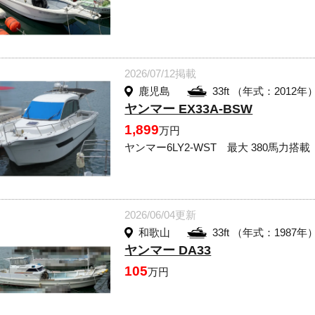
2026/07/12掲載
鹿児島
33ft （年式：2012年
ヤンマー EX33A-BSW
1,899
万円
ヤンマー6LY2-WST 最大 380馬力搭載
2026/06/04更新
和歌山
33ft （年式：1987年
ヤンマー DA33
105
万円