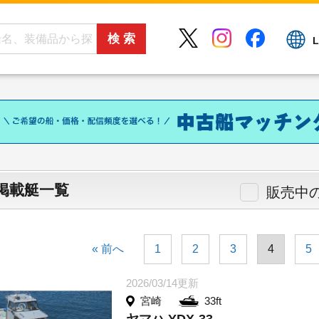
L
掲載艇一覧
販売中
« 前へ
1
2
3
4
5
2026/03/14更新
宮崎
33ft