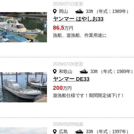
2026/07/13更新
岡山
33ft （年式：1989年）
ヤンマー はやしお33
86.5
万円
漁船、遊漁船、作業用途に
2026/07/26更新
和歌山
33ft （年式：1989年
ヤンマー DE33
200
万円
遊漁船仕様です！期間限定値下げ！
2026/05/09掲載
広島
33ft （年式：1997年）