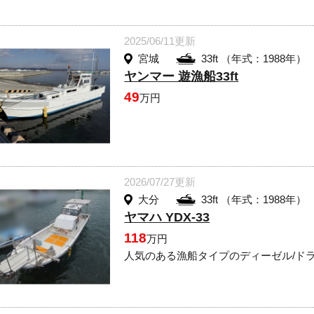
2025/06/11更新
宮城
33ft （年式：1988年）
ヤンマー 遊漁船33ft
49
万円
2026/07/27更新
大分
33ft （年式：1988年）
ヤマハ YDX-33
118
万円
人気のある漁船タイプのディーゼル/ド