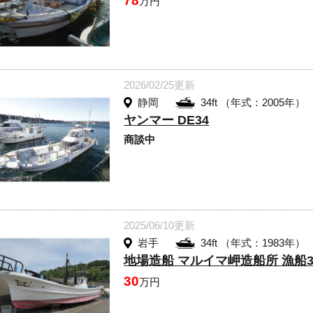
78
万円
2026/02/25更新
静岡
34ft （年式：2005年）
ヤンマー DE34
商談中
2025/06/10更新
岩手
34ft （年式：1983年）
地場造船 マルイマ岬造船所 漁船34
30
万円