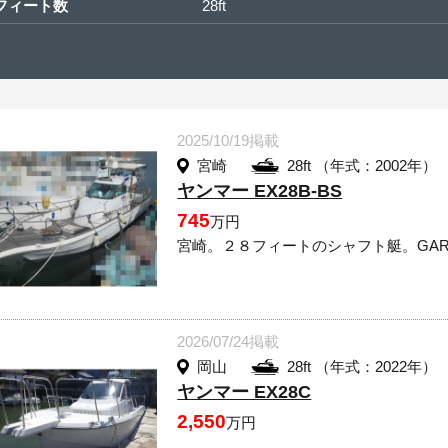
フィート数
28ft
2025/10/19掲載
宮崎
28ft （年式：2002年）
ヤンマー EX28B-BS
745
万円
宮崎。２８フィートのシャフト艇。GAR
2026/07/24掲載
岡山
28ft （年式：2022年）
ヤンマー EX28C
2,550
万円