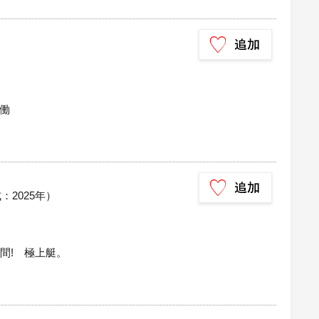
）
働
式：2025年）
間! 極上艇。