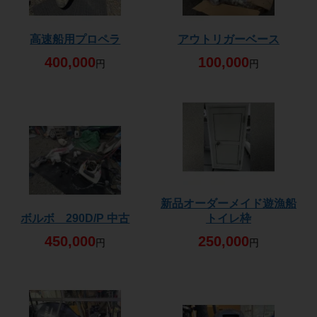
高速船用プロペラ
アウトリガーベース
400,000
100,000
円
円
新品オーダーメイド遊漁船
ボルボ 290D/P 中古
トイレ枠
450,000
250,000
円
円