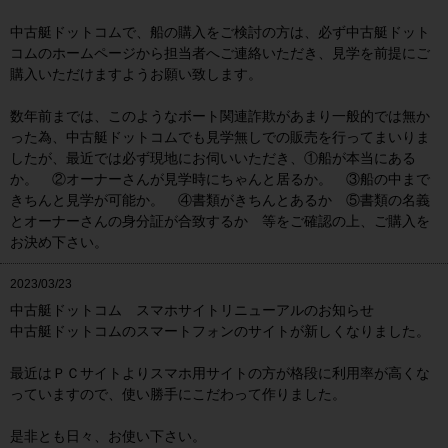
中古艇ドットコムで、船の購入をご検討の方は、必ず中古艇ドット
コムのホームページから担当者へご連絡いただき、見学を前提にご
購入いただけますようお願い致します。
数年前までは、このようなボート関連詐欺があまり一般的では無か
った為、中古艇ドットコムでも見学無しでの販売を行ってまいりま
したが、最近では必ず現地にお伺いいただき、①船が本当にある
か。 ②オーナーさんが見学時にちゃんと居るか。 ③船の中まで
きちんと見学が可能か。 ④書類がきちんとあるか ⑤書類の名義
とオーナーさんの身分証が合致するか 等をご確認の上、ご購入を
お決め下さい。
2023/03/23
中古艇ドットコム スマホサイトリニューアルのお知らせ
中古艇ドットコムのスマートフォンのサイトが新しくなりました。
最近はＰＣサイトよりスマホ用サイトの方が格段に利用率が高くな
っていますので、使い勝手にこだわって作りました。
是非とも日々、お使い下さい。