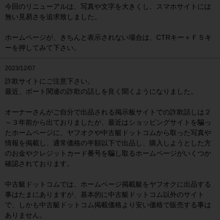
今回のリニューアルは、写真や文字を大きくし、スマホサイトには
無い見易さを追求致しました。
ホームページが、きちんと表示されない場合は、CTRキー＋Ｆ５キ
ーを押してみて下さい。
2023/12/07
詐欺サイトにご注意下さい。
最近、ボート関連の詐欺の話しを良く聞くようになりました。
オーナーさんがご自分で出品される掲示板サイトでの詐欺話しは２
～３年前から出ておりましたが、最近はショッピングサイトを騙っ
たホームページに、ヤフオクや中古艇ドットコムから取った写真や
情報を掲載し、通常価格の半額以下で出品し、購入しようとした方
のお金やクレジットカード番号を騙し取るホームページがいくつか
確認されております。
中古艇ドットコムでは、ホームページ掲載艇をヤフオクに出品する
事はたまにありますが、基本的に中古艇ドットコム以外のサイト
で、しかも中古艇ドットコム掲載価格より安い価格で販売する事は
ありません。