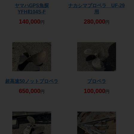
ヤマハGPS魚探
ナカシマプロペラ UF-29
YFHⅡ104S-F
用
140,000
280,000
円
円
超高速50ノットプロペラ
プロペラ
650,000
100,000
円
円