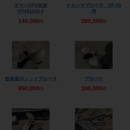
ヤマハGPS魚探
ナカシマプロペラ UF-29
YFHⅡ104S-F
用
140,000
280,000
円
円
超高速50ノットプロペラ
プロペラ
650,000
100,000
円
円