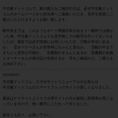
中古艇ドットコムで、船の購入をご検討の方は、必ず中古艇ドット
コムのホームページから担当者へご連絡いただき、見学を前提にご
購入いただけますようお願い致します。
数年前までは、このようなボート関連詐欺があまり一般的では無か
った為、中古艇ドットコムでも見学無しでの販売を行ってまいりま
したが、最近では必ず現地にお伺いいただき、①船が本当にある
か。 ②オーナーさんが見学時にちゃんと居るか。 ③船の中まで
きちんと見学が可能か。 ④書類がきちんとあるか ⑤書類の名義
とオーナーさんの身分証が合致するか 等をご確認の上、ご購入を
お決め下さい。
2023/03/23
中古艇ドットコム スマホサイトリニューアルのお知らせ
中古艇ドットコムのスマートフォンのサイトが新しくなりました。
最近はＰＣサイトよりスマホ用サイトの方が格段に利用率が高くな
っていますので、使い勝手にこだわって作りました。
是非とも日々、お使い下さい。