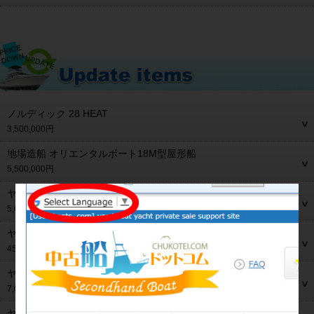
ノルディック 28 HEAT
3,500,000円
地場造船 オリエンタルボート18M型屋形船
5,500,000円
ヤマハ UF-29
5,600,000円
ヤマハ サンフレンド19
450,000円
ヤンマー LF26CZ.LTD-JH115M
7,000,000円
ヤンマー DE36F