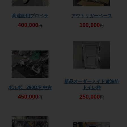
高速船用プロペラ
アウトリガーベース
400,000
100,000
円
円
新品オーダーメイド遊漁船
ボルボ 290D/P 中古
トイレ枠
450,000
250,000
円
円