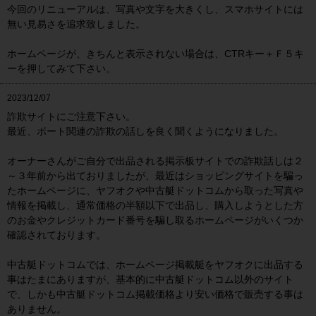
今回のリニューアルは、写真や文字を大きくし、スマホサイトには
無い見易さを追求致しました。
ホームページが、きちんと表示されない場合は、CTRキー＋Ｆ５キ
ーを押してみて下さい。
2023/12/07
詐欺サイトにご注意下さい。
最近、ボート関連の詐欺の話しを良く聞くようになりました。
オーナーさんがご自分で出品される掲示板サイトでの詐欺話しは２
～３年前から出ておりましたが、最近はショッピングサイトを騙っ
たホームページに、ヤフオクや中古艇ドットコムから取った写真や
情報を掲載し、通常価格の半額以下で出品し、購入しようとした方
のお金やクレジットカード番号を騙し取るホームページがいくつか
確認されております。
中古艇ドットコムでは、ホームページ掲載艇をヤフオクに出品する
事はたまにありますが、基本的に中古艇ドットコム以外のサイト
で、しかも中古艇ドットコム掲載価格より安い価格で販売する事は
ありません。